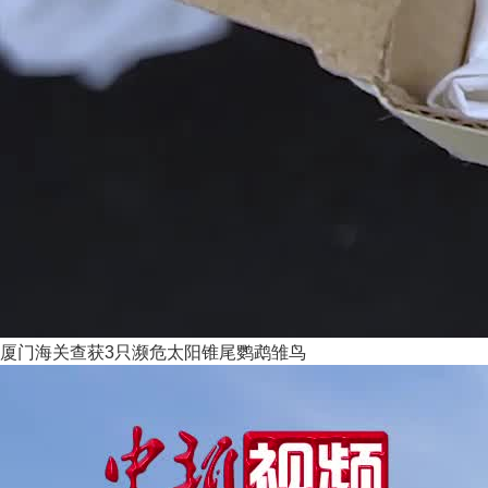
厦门海关查获3只濒危太阳锥尾鹦鹉雏鸟