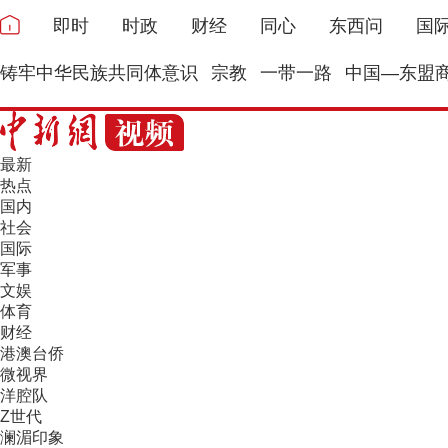
即时
时政
财经
同心
东西问
国
铸牢中华民族共同体意识
宗教
一带一路
中国—东盟
最新
热点
国内
社会
国际
军事
文娱
体育
财经
港澳台侨
微视界
洋腔队
Z世代
澜湄印象