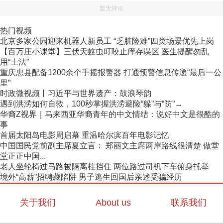
暂无评论
热门视频
北京多家公园迎来机器人新员工 “乏脏险难”四类场景优先上岗
【百万庄小课堂】三伏天蚊虫叮咬止痒存误区 医生提醒勿乱
用“土法”
重庆忠县配备1200余个手摇报警器 打通预警信息传递“最后一公
里”
时政微视频丨习近平与世界遗产：鼓浪琴韵
遇到洪涝如何自救，100秒掌握洪涝避险“躲”与“防”→
华裔Z视界｜马来西亚华裔青年的中文情结：说好中文是很酷的
事
首届太阳岛电影周启幕 重温哈尔滨百年电影记忆
中国国民党前副主席夏立言： 郑丽文主席两岸路线很清楚 做堂
堂正正中国...
老人坐轮椅过马路被隔离柱挡住 两位路过司机下车俯身托举
境外“高薪”招聘藏陷阱 男子逃生回国后亲述受骗经历
关于我们
About us
联系我们