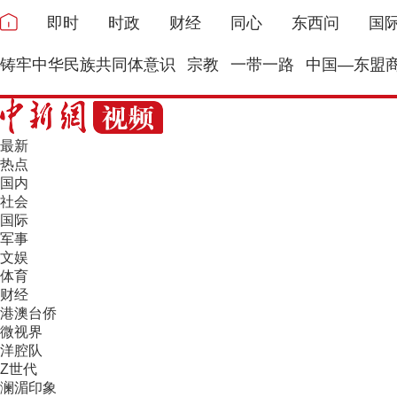
即时
时政
财经
同心
东西问
国
铸牢中华民族共同体意识
宗教
一带一路
中国—东盟
最新
热点
国内
社会
国际
军事
文娱
体育
财经
港澳台侨
微视界
洋腔队
Z世代
澜湄印象