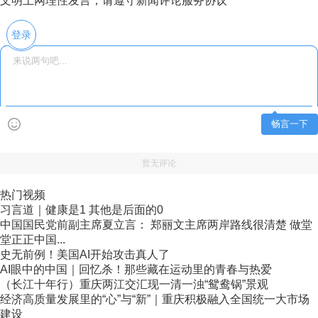
文明上网理性发言，请遵守新闻评论服务协议
登录
畅言一下
暂无评论
热门视频
习言道｜健康是1 其他是后面的0
中国国民党前副主席夏立言： 郑丽文主席两岸路线很清楚 做堂
堂正正中国...
史无前例！美国AI开始攻击真人了
AI眼中的中国｜回忆杀！那些藏在运动里的青春与热爱
（长江十年行）重庆两江交汇现一清一浊“鸳鸯锅”景观
经济高质量发展里的“心”与“新”｜重庆积极融入全国统一大市场
建设