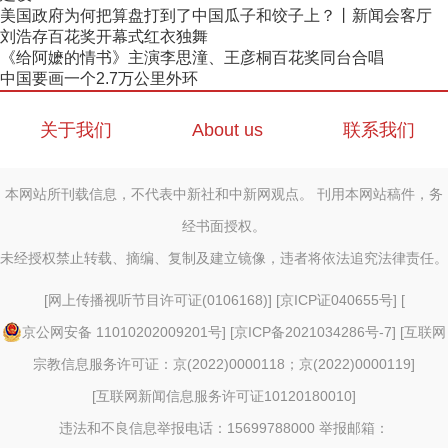
美国政府为何把算盘打到了中国瓜子和饺子上？丨新闻会客厅
刘浩存百花奖开幕式红衣独舞
《给阿嬷的情书》主演李思潼、王彦桐百花奖同台合唱
中国要画一个2.7万公里外环
关于我们
About us
联系我们
本网站所刊载信息，不代表中新社和中新网观点。 刊用本网站稿件，务
经书面授权。
未经授权禁止转载、摘编、复制及建立镜像，违者将依法追究法律责任。
[
网上传播视听节目许可证(0106168)
] [
京ICP证040655号
] [
京公网安备 11010202009201号
] [
京ICP备2021034286号-7
] [
互联网
宗教信息服务许可证：京(2022)0000118；京(2022)0000119
]
[
互联网新闻信息服务许可证10120180010
]
违法和不良信息举报电话：15699788000 举报邮箱：