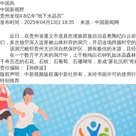
中国风
中国新视野
贵州发现4.8亿年“地下水晶宫”
发布时间：2025年04月13日 18:35 来源：中国新闻网
近日，在贵州省遵义市道真仡佬族苗族自治县奥陶纪白云岩山脉
们，多次抽空深入这座被山体封存的洞穴，开启这场跨越时空的
该洞穴毗邻贵州大沙河自然保护区，拥有极佳的水源，且经数
在一个数万平方米的洞厅中，上千根纯白石钟乳如冰晶森林般亭
千奇百态的石花、石枝、石葡萄、石珊瑚等，形成“雾化沉积”奇
责任编辑：【孙静波】
版权声明：中新视频版权属中新社所有，未经书面许可的使用行
特别推荐