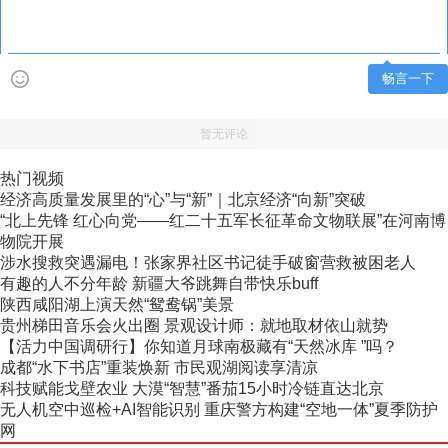
畅言一下
暂无评论
热门视频
经济高质量发展里的“心”与“新”｜北京经济“向新”突破
“北上先锋 红心向党——红二十五军长征革命文物联展”在河南博
物院开展
涉水搜救突遇漏电！张家界社区书记徒手破窗营救被困老人
有趣的人不分年龄 新疆大爷跳舞自带快乐buff
陕西咸阳湖上演天然“鸳鸯锅”美景
贵州梯田音乐会火出圈 景观设计师：就地取材依山就势
【活力中国调研行】你知道月球南极藏有“天然冰库 ”吗？
成都“水下书店”重装焕新 市民观湖阅读享清凉
科技赋能戈壁农业 大漠“智慧”番茄15小时冷链直达北京
无人机空中巡检+AI智能识别 重庆警方构建“空地一体”夏季防护
网