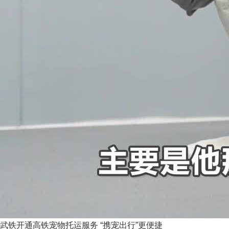
武铁开通高铁宠物托运服务 “携宠出行”更便捷