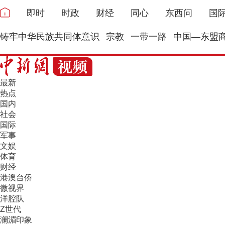
即时
时政
财经
同心
东西问
国
铸牢中华民族共同体意识
宗教
一带一路
中国—东盟
最新
热点
国内
社会
国际
军事
文娱
体育
财经
港澳台侨
微视界
洋腔队
Z世代
澜湄印象