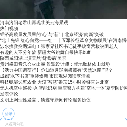
河南洛阳老君山再现壮美云海景观
热门视频
经济高质量发展里的“心”与“新”｜北京经济“向新”突破
“北上先锋 红心向党——红二十五军长征革命文物联展”在河南
涉水搜救突遇漏电！张家界社区书记徒手破窗营救被困老人
有趣的人不分年龄 新疆大爷跳舞自带快乐buff
陕西咸阳湖上演天然“鸳鸯锅”美景
贵州梯田音乐会火出圈 景观设计师：就地取材依山就势
【活力中国调研行】你知道月球南极藏有“天然冰库 ”吗？
成都“水下书店”重装焕新 市民观湖阅读享清凉
科技赋能戈壁农业 大漠“智慧”番茄15小时冷链直达北京
无人机空中巡检+AI智能识别 重庆警方构建“空地一体”夏季防护
发表评论
文明上网理性发言，请遵守新闻评论服务协议
登录