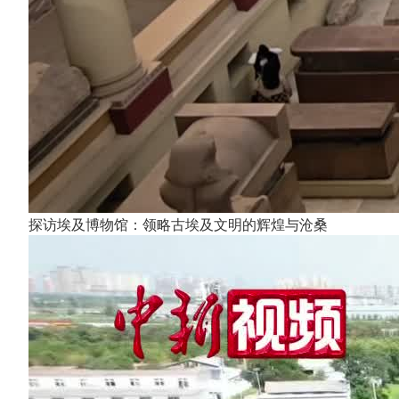
探访埃及博物馆：领略古埃及文明的辉煌与沧桑