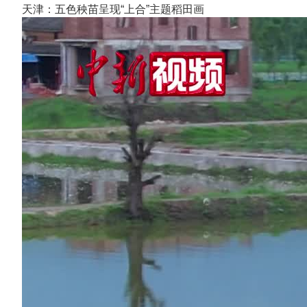
天津：五色秧苗呈现“上合”主题稻田画