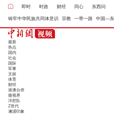
即时
时政
财经
同心
东西问
铸牢中华民族共同体意识
宗教
一带一路
中国—
最新
热点
国内
社会
国际
军事
文娱
体育
财经
港澳台侨
微视界
洋腔队
Z世代
澜湄印象