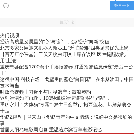
畅言一下
暂无评论
热门视频
经济高质量发展里的“心”与“新”｜北京经济“向新”突破
北京多家公园迎来机器人新员工 “乏脏险难”四类场景优先上岗
【百万庄小课堂】三伏天蚊虫叮咬止痒存误区 医生提醒勿乱
用“土法”
重庆忠县配备1200余个手摇报警器 打通预警信息传递“最后一公
里”
这很中国·科技在场丨戈壁里的蓝色“向日葵”：在米桑油田，中国
技术与当...
时政微视频丨习近平与世界遗产：鼓浪琴韵
遇到洪涝如何自救，100秒掌握洪涝避险“躲”与“防”→
重庆永川：大熊猫“青露”5岁生日会举行 抱西蓝花、趴蘑菇萌态
十足
华裔Z视界｜马来西亚华裔青年的中文情结：说好中文是很酷的
事
首届太阳岛电影周启幕 重温哈尔滨百年电影记忆