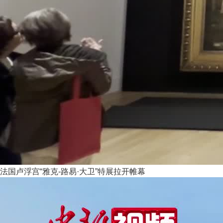
法国卢浮宫“雅克-路易·大卫”特展拉开帷幕