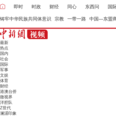
即时
时政
财经
同心
东西问
国
铸牢中华民族共同体意识
宗教
一带一路
中国—东盟
最新
热点
国内
社会
国际
军事
文娱
体育
财经
港澳台侨
微视界
洋腔队
Z世代
澜湄印象