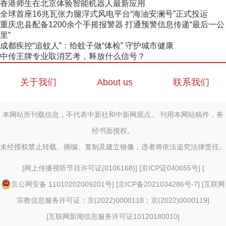
香港师生在北京体验智能机器人最新应用
全球首座16兆瓦张力腿浮式风电平台“海油安澜号”正式投运
重庆忠县配备1200余个手摇报警器 打通预警信息传递“最后一公
里”
成都疾控“追蚊人”：给蚊子做“体检” 守护城市健康
中传王牌专业取消艺考，释放什么信号？
关于我们
About us
联系我们
本网站所刊载信息，不代表中新社和中新网观点。 刊用本网站稿件，务
经书面授权。
未经授权禁止转载、摘编、复制及建立镜像，违者将依法追究法律责任。
[
网上传播视听节目许可证(0106168)
] [
京ICP证040655号
] [
京公网安备 11010202009201号
] [
京ICP备2021034286号-7
] [
互联网
宗教信息服务许可证：京(2022)0000118；京(2022)0000119
]
[
互联网新闻信息服务许可证10120180010
]