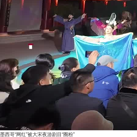
墨西哥“网红”被大宋夜游剧目“圈粉”