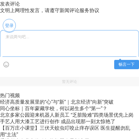
发表评论
文明上网理性发言，请遵守新闻评论服务协议
登录
畅言一下
暂无评论
热门视频
经济高质量发展里的“心”与“新”｜北京经济“向新”突破
同心坐标｜百年蒙藏学校，何以诞生多个“第一”？
北京多家公园迎来机器人新员工 “乏脏险难”四类场景优先上岗
手艺人用大漆工艺进行创作 成品出现那一刻太惊艳了
【百万庄小课堂】三伏天蚊虫叮咬止痒存误区 医生提醒勿乱
用“土法”