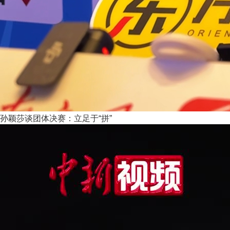
孙颖莎谈团体决赛：立足于“拼”