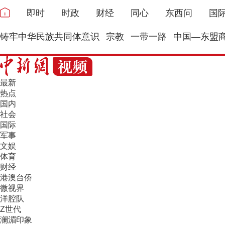
即时
时政
财经
同心
东西问
国
铸牢中华民族共同体意识
宗教
一带一路
中国—东盟
最新
热点
国内
社会
国际
军事
文娱
体育
财经
港澳台侨
微视界
洋腔队
Z世代
澜湄印象