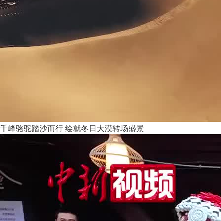
千峰骆驼踏沙而行 绘就冬日大漠转场盛景