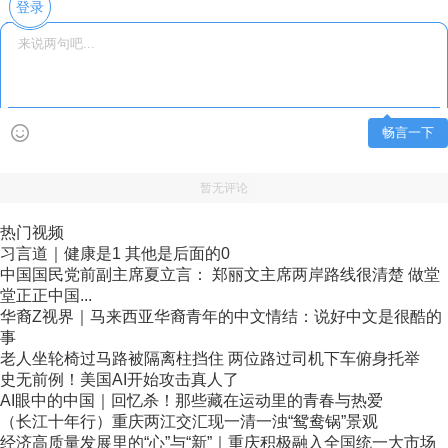
登录
畅言一下
暂无评论
热门视频
习言道｜健康是1 其他是后面的0
中国国民党前副主席夏立言： 郑丽文主席两岸路线很清楚 做堂
堂正正中国...
华裔Z视界｜马来西亚华裔青年的中文情结：说好中文是很酷的
事
老人坐轮椅过马路被隔离柱挡住 两位路过司机下车俯身托举
史无前例！美国AI开始攻击真人了
AI眼中的中国｜回忆杀！那些藏在运动里的青春与热爱
（长江十年行）重庆两江交汇现一清一浊“鸳鸯锅”景观
经济高质量发展里的“心”与“新”｜重庆积极融入全国统一大市场