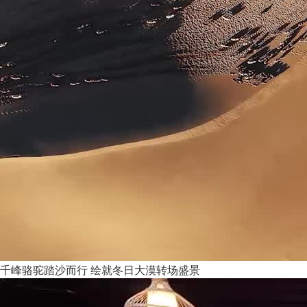
千峰骆驼踏沙而行 绘就冬日大漠转场盛景