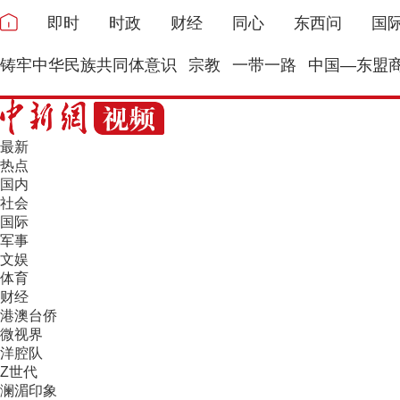
即时
时政
财经
同心
东西问
国
铸牢中华民族共同体意识
宗教
一带一路
中国—东盟
最新
热点
国内
社会
国际
军事
文娱
体育
财经
港澳台侨
微视界
洋腔队
Z世代
澜湄印象