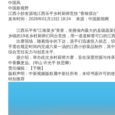
中国风
中国新视野
江西小炒发源地江西乐平乡村厨师竞技 “香辣擂台”
发布时间：2026年01月13日 18:24 来源：中国新闻网
江西乐平有“江南菜乡”美誉，坐拥省内最大的县级蔬菜批
乡镇的19名乡村厨师们同台竞技，用一道道鲜香可口的江
比赛现场，随着指令的下达，选手们迅速投入状态，切菜
手需在规定时间内完成六菜一汤的江西小炒菜品制作，其中
综合烹饪实力与创意水平。
据介绍，举办此次乡村厨师大赛，旨在深度挖掘与传承江
中香飘更远。(华山 许光平 狄思卿）
责任编辑：【于晓】
版权声明：中新视频版权属中新社所有，未经书面许可的使
特别推荐