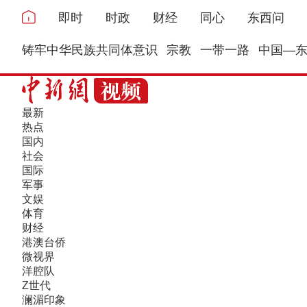
即时
时政
财经
同心
东西问
铸牢中华民族共同体意识
宗教
一带一路
中国—
最新
热点
国内
社会
国际
军事
文娱
体育
财经
港澳台侨
微视界
洋腔队
Z世代
澜湄印象