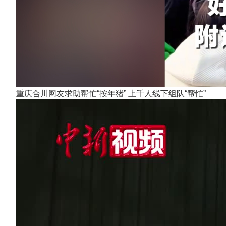
重庆合川网友求助帮忙“按年猪” 上千人线下组队“帮忙”