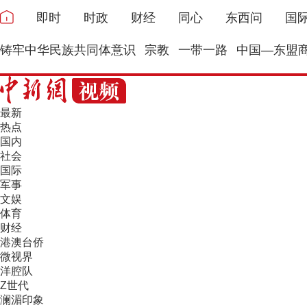
即时
时政
财经
同心
东西问
国
铸牢中华民族共同体意识
宗教
一带一路
中国—东盟
最新
热点
国内
社会
国际
军事
文娱
体育
财经
港澳台侨
微视界
洋腔队
Z世代
澜湄印象