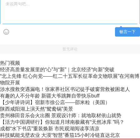
畅言一下
暂无评论
热门视频
经济高质量发展里的“心”与“新”｜北京经济“向新”突破
“北上先锋 红心向党——红二十五军长征革命文物联展”在河南博
物院开展
涉水搜救突遇漏电！张家界社区书记徒手破窗营救被困老人
有趣的人不分年龄 新疆大爷跳舞自带快乐buff
【少年讲诗词】宿新市徐公店——邵米粒（美国）
陕西咸阳湖上演天然“鸳鸯锅”美景
贵州梯田音乐会火出圈 景观设计师：就地取材依山就势
【活力中国调研行】你知道月球南极藏有“天然冰库 ”吗？
成都“水下书店”重装焕新 市民观湖阅读享清凉
科技赋能戈壁农业 大漠“智慧”番茄15小时冷链直达北京