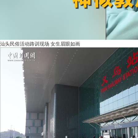
汕头民俗活动路训现场 女生眉眼如画