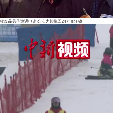
收废品男子遭遇电诈 公安为其挽回24万血汗钱