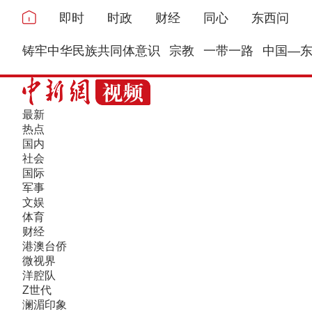
即时
时政
财经
同心
东西问
铸牢中华民族共同体意识
宗教
一带一路
中国—
最新
热点
国内
社会
国际
军事
文娱
体育
财经
港澳台侨
微视界
洋腔队
Z世代
澜湄印象