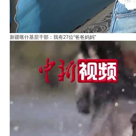
新疆喀什基层干部：我有27位“爸爸妈妈”