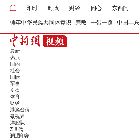
即时
时政
财经
同心
东西问
铸牢中华民族共同体意识
宗教
一带一路
中国—
最新
热点
国内
社会
国际
军事
文娱
体育
财经
港澳台侨
微视界
洋腔队
Z世代
澜湄印象