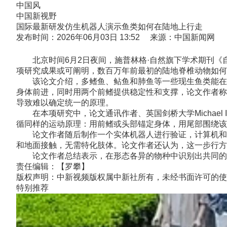
中国风
中国新视野
国际最新研发仿生机器人演示鱼类如何在陆地上行走
发布时间：2026年06月03日 13:52 来源：中国新闻网
北京时间6月2日夜间，施普林格·自然旗下学术期刊《自
项研究成果或可阐明，数百万年前最初的陆地脊椎动物如何
该论文介绍，多鳍鱼、鲇鱼和肺鱼等一些现生鱼类能在陆
身体前进，同时用两个前鳍提供稳定性和支撑，论文作者称
导致难以确定统一的原理。
在本项研究中，论文通讯作者、英国剑桥大学Michael 
循同样的运动原理：用前鳍或头部锚定身体，用尾部围绕该
论文作者随后制作一个实体机器人进行验证，计算机和机
和地面接触，无需特化肢体。论文作者还认为，这一步行方
论文作者总结表示，在形态各异的物种中识别出共同的机械特
责任编辑：【罗攀】
版权声明：中新视频版权属中新社所有，未经书面许可的使
特别推荐