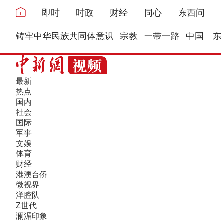
即时
时政
财经
同心
东西问
铸牢中华民族共同体意识
宗教
一带一路
中国—
最新
热点
国内
社会
国际
军事
文娱
体育
财经
港澳台侨
微视界
洋腔队
Z世代
澜湄印象