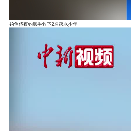
钓鱼佬夜钓顺手救下2名落水少年