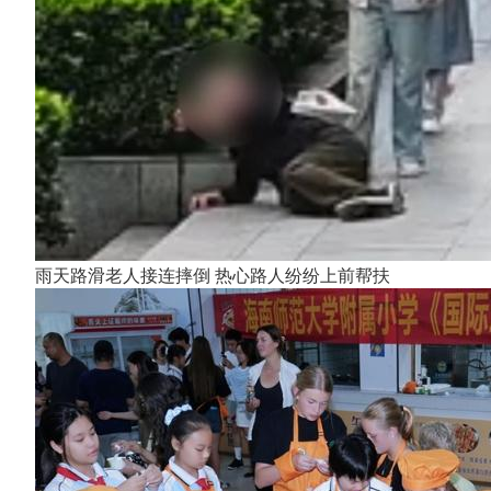
雨天路滑老人接连摔倒 热心路人纷纷上前帮扶