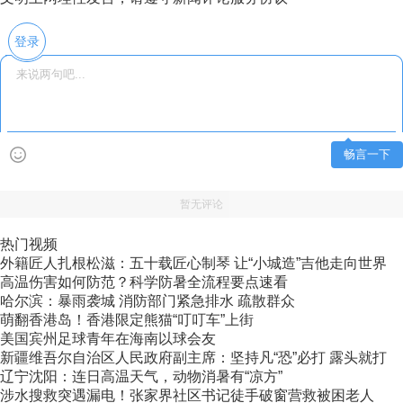
登录
畅言一下
暂无评论
热门视频
外籍匠人扎根松滋：五十载匠心制琴 让“小城造”吉他走向世界
高温伤害如何防范？科学防暑全流程要点速看
哈尔滨：暴雨袭城 消防部门紧急排水 疏散群众
萌翻香港岛！香港限定熊猫“叮叮车”上街
美国宾州足球青年在海南以球会友
新疆维吾尔自治区人民政府副主席：坚持凡“恐”必打 露头就打
辽宁沈阳：连日高温天气，动物消暑有“凉方”
涉水搜救突遇漏电！张家界社区书记徒手破窗营救被困老人