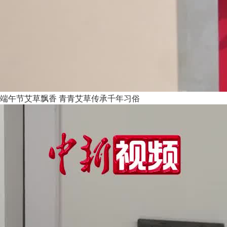
端午节艾草飘香 青青艾草传承千年习俗