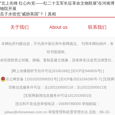
“北上先锋 红心向党——红二十五军长征革命文物联展”在河南博
物院开展
瓜子水饺也“威胁美国”？丨真相
关于我们
About us
联系我们
本网站所刊载信息，不代表中新社和中新网观点。 刊用本网站稿件，务
经书面授权。
未经授权禁止转载、摘编、复制及建立镜像，违者将依法追究法律责任。
[
网上传播视听节目许可证(0106168)
] [
京ICP证040655号
] [
京公网安备 11010202009201号
] [
京ICP备2021034286号-7
] [
互联网
宗教信息服务许可证：京(2022)0000118；京(2022)0000119
]
[
互联网新闻信息服务许可证10120180010
]
违法和不良信息举报电话：15699788000 举报邮箱：
jubao@chinanews.com.cn
举报受理和处置管理办法
总机：86-10-