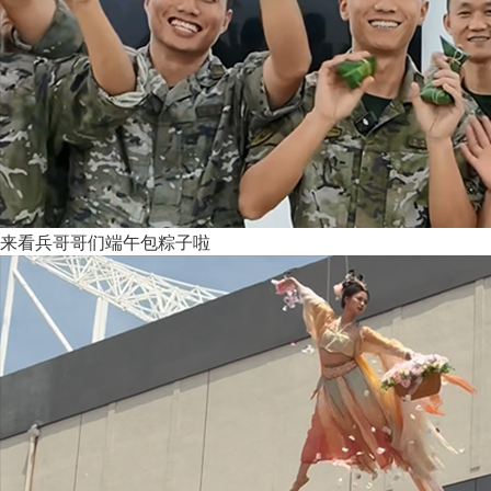
来看兵哥哥们端午包粽子啦