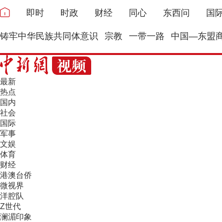
即时
时政
财经
同心
东西问
国
铸牢中华民族共同体意识
宗教
一带一路
中国—东盟
最新
热点
国内
社会
国际
军事
文娱
体育
财经
港澳台侨
微视界
洋腔队
Z世代
澜湄印象