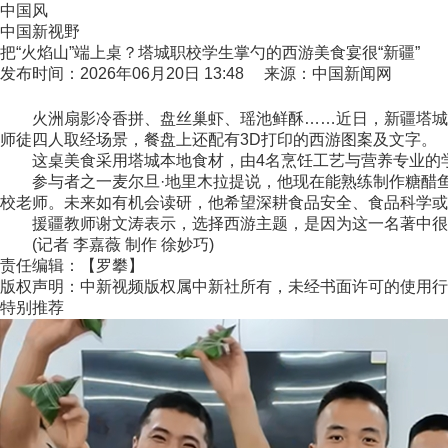
中国风
中国新视野
把“火焰山”端上桌？塔城职校学生掌勺的西游美食宴很“新疆”
发布时间：2026年06月20日 13:48 来源：中国新闻网
火洲扇影冷香拼、盘丝巢虾、瑶池鲜酥……近日，新疆塔城职
师徒四人取经场景，餐盘上还配有3D打印的西游图案及文字。
这桌美食采用塔城本地食材，由4名烹饪工艺与营养专业的学生
参与者之一麦尔旦·地里木拉提说，他现在能熟练制作糖醋鱼
校老师。未来如有机会读研，他希望深耕食品安全、食品科学或
援疆教师谢文涛表示，选择西游主题，是因为这一名著中很多
(记者 李嘉薇 制作 徐妙巧)
责任编辑：【罗攀】
版权声明：中新视频版权属中新社所有，未经书面许可的使用行
特别推荐