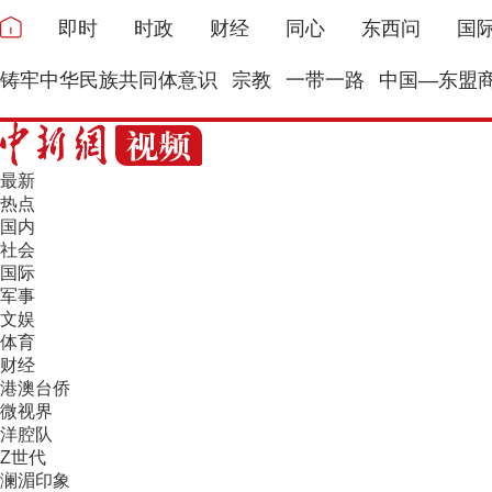
即时
时政
财经
同心
东西问
国
铸牢中华民族共同体意识
宗教
一带一路
中国—东盟
最新
热点
国内
社会
国际
军事
文娱
体育
财经
港澳台侨
微视界
洋腔队
Z世代
澜湄印象