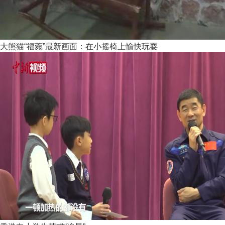
大熊猫“福菀”最新画面：在小摇椅上愉快玩耍