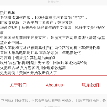
暂无评论
热门视频
遇到洪涝如何自救，100秒掌握洪涝避险“躲”与“防”→
时政微视频丨习近平与世界遗产：鼓浪琴韵
华裔Z视界｜马来西亚华裔青年的中文情结：说好中文是很酷的
事
中国国民党前副主席夏立言： 郑丽文主席两岸路线很清楚 做堂
堂正正中国...
老人坐轮椅过马路被隔离柱挡住 两位路过司机下车俯身托举
首届太阳岛电影周启幕 重温哈尔滨百年电影记忆
习言道｜健康是1 其他是后面的0
境外“高薪”招聘藏陷阱 男子逃生回国后亲述受骗经历
火把映古城 八方游客四川会理踏歌起舞
史无前例！美国AI开始攻击真人了
关于我们
About us
联系我们
本网站所刊载信息，不代表中新社和中新网观点。 刊用本网站稿件，务