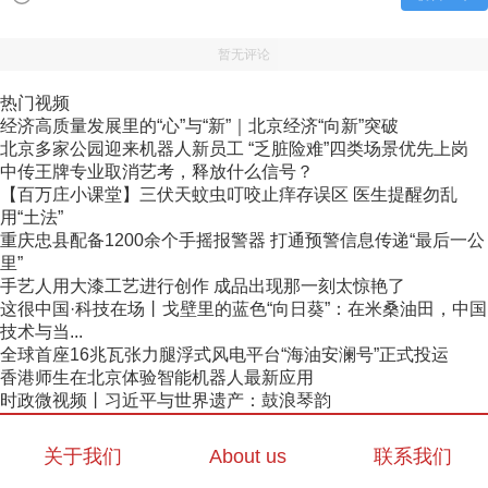
暂无评论
热门视频
经济高质量发展里的“心”与“新”｜北京经济“向新”突破
北京多家公园迎来机器人新员工 “乏脏险难”四类场景优先上岗
中传王牌专业取消艺考，释放什么信号？
【百万庄小课堂】三伏天蚊虫叮咬止痒存误区 医生提醒勿乱
用“土法”
重庆忠县配备1200余个手摇报警器 打通预警信息传递“最后一公
里”
手艺人用大漆工艺进行创作 成品出现那一刻太惊艳了
这很中国·科技在场丨戈壁里的蓝色“向日葵”：在米桑油田，中国
技术与当...
全球首座16兆瓦张力腿浮式风电平台“海油安澜号”正式投运
香港师生在北京体验智能机器人最新应用
时政微视频丨习近平与世界遗产：鼓浪琴韵
关于我们
About us
联系我们