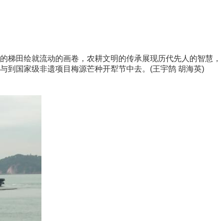
梯田绘就流动的画卷，农耕文明的传承展现历代先人的智慧，
到国家级非遗项目梅源芒种开犁节中去。(王宇鹄 胡海英)