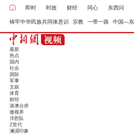
即时
时政
财经
同心
东西问
铸牢中华民族共同体意识
宗教
一带一路
中国—
最新
热点
国内
社会
国际
军事
文娱
体育
财经
港澳台侨
微视界
洋腔队
Z世代
澜湄印象