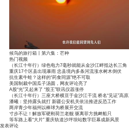
候鸟的旅行箱丨第六集：芒种
热门视频
（长江十年行）绿色电力7毫秒就能从金沙江畔抵达长三角
重庆17个区县出现暴雨 忠县境内多条河流涨水树木倒伏
抗生素牛蛙？这样的“药食同源”绝不可取
美国制裁中国瓜子汤圆，网友评论亮了
A股“光”又起来了 “股王”联讯仪器涨停
（长江十年行）三座大桥横亘于金沙江干流 桥名“见证”高
潘曦：坚持露头就打 新疆公安机关依法推进反恐工作
两岸青少年福州以棒球为桥展开交流
寸步不让！解放军硬刚荷兰老舰 驱离菲方挑衅船只
等车路上看“大片” 重庆轨道沙坪坝站数字巨幕成新风景
发表评论