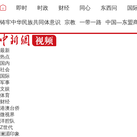
即时
时政
财经
同心
东西问
国
铸牢中华民族共同体意识
宗教
一带一路
中国—东盟
最新
热点
国内
社会
国际
军事
文娱
体育
财经
港澳台侨
微视界
洋腔队
Z世代
澜湄印象