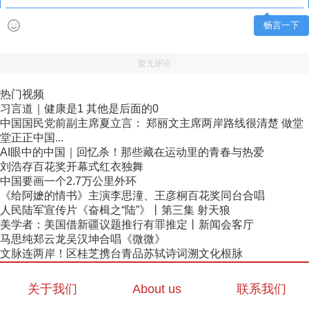
畅言一下
暂无评论
热门视频
习言道｜健康是1 其他是后面的0
中国国民党前副主席夏立言： 郑丽文主席两岸路线很清楚 做堂
堂正正中国...
AI眼中的中国｜回忆杀！那些藏在运动里的青春与热爱
刘浩存百花奖开幕式红衣独舞
中国要画一个2.7万公里外环
《给阿嬷的情书》主演李思潼、王彦桐百花奖同台合唱
人民陆军宣传片《奋楫之“陆”》丨第三集 射天狼
美学者：美国借新疆议题推行有罪推定丨新闻会客厅
马思纯郑云龙吴汉坤合唱《微微》
文脉连两岸！区桂芝携台青品苏轼诗词溯文化根脉
关于我们
About us
联系我们