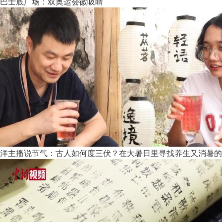
巴士底广场：双奥运会徽吸睛
洋主播说节气：古人如何度三伏？在大暑日里寻找养生又消暑的