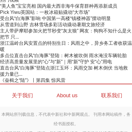
“美人鱼”宝宝亮相 国内最大西非海牛保育群种再添新成员
Pick Yiwu英国站：一枚冰箱贴撬动“大市场”
受台风“白海豚”影响 中国第一高楼“镇楼神器”摆动明显
从雪道到山野 吉林雪场多彩活动撬动暑期文旅经济
主人带萨摩耶参加火把节秒变“灰太狼” 网友：狗狗不知什么是火
把节 只...
浙江温岭台风安置点的特别生日：风雨之中，异乡务工者收获温
暖
多点位直击台风“白海豚”登陆：树木被吹倒 雨水淹没车辆轮胎
经济高质量发展里的“心”与“新”｜用“新”守护 安“心”用电
直击台风“白海豚”登陆点浙江玉环：风雨交加 树木倒伏 当地救
援力量已...
《奋楫之“陆”》丨第四集 惊风雷
关于我们
About us
联系我们
本网站所刊载信息，不代表中新社和中新网观点。 刊用本网站稿件，务
经书面授权。