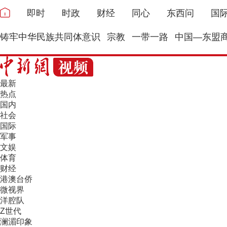
即时
时政
财经
同心
东西问
国
铸牢中华民族共同体意识
宗教
一带一路
中国—东盟
最新
热点
国内
社会
国际
军事
文娱
体育
财经
港澳台侨
微视界
洋腔队
Z世代
澜湄印象