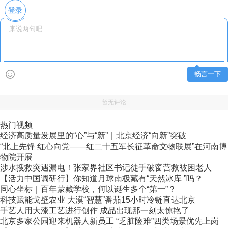
登录
畅言一下
暂无评论
热门视频
经济高质量发展里的“心”与“新”｜北京经济“向新”突破
“北上先锋 红心向党——红二十五军长征革命文物联展”在河南博
物院开展
涉水搜救突遇漏电！张家界社区书记徒手破窗营救被困老人
【活力中国调研行】你知道月球南极藏有“天然冰库 ”吗？
同心坐标｜百年蒙藏学校，何以诞生多个“第一”？
科技赋能戈壁农业 大漠“智慧”番茄15小时冷链直达北京
手艺人用大漆工艺进行创作 成品出现那一刻太惊艳了
北京多家公园迎来机器人新员工 “乏脏险难”四类场景优先上岗