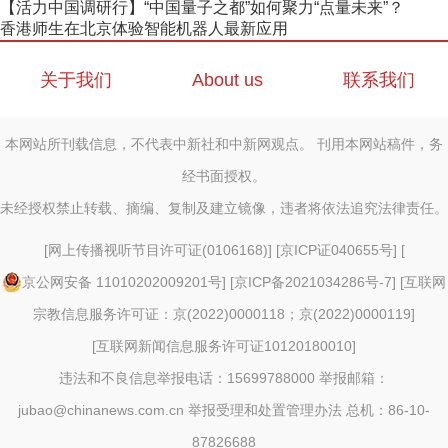
【活力中国调研行】“中国量子之都”如何聚力“点量未来”？
香港师生在北京体验智能机器人最新应用
关于我们
About us
联系我们
本网站所刊载信息，不代表中新社和中新网观点。 刊用本网站稿件，务
经书面授权。
未经授权禁止转载、摘编、复制及建立镜像，违者将依法追究法律责任。
[
网上传播视听节目许可证(0106168)
] [
京ICP证040655号
] [
京公网安备 11010202009201号
] [
京ICP备2021034286号-7
] [
互联网
宗教信息服务许可证：京(2022)0000118；京(2022)0000119
]
[
互联网新闻信息服务许可证10120180010
]
违法和不良信息举报电话：15699788000 举报邮箱：
jubao@chinanews.com.cn
举报受理和处置管理办法
总机：86-10-
87826688