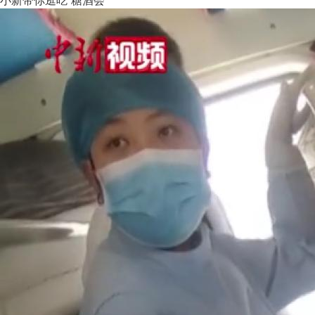
小新带你逛吃“糖酒会”