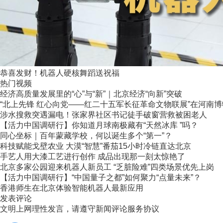
恭喜发财！机器人硬核舞蹈送祝福
热门视频
经济高质量发展里的“心”与“新”｜北京经济“向新”突破
“北上先锋 红心向党——红二十五军长征革命文物联展”在河南
涉水搜救突遇漏电！张家界社区书记徒手破窗营救被困老人
【活力中国调研行】你知道月球南极藏有“天然冰库 ”吗？
同心坐标｜百年蒙藏学校，何以诞生多个“第一”？
科技赋能戈壁农业 大漠“智慧”番茄15小时冷链直达北京
手艺人用大漆工艺进行创作 成品出现那一刻太惊艳了
北京多家公园迎来机器人新员工 “乏脏险难”四类场景优先上岗
【活力中国调研行】“中国量子之都”如何聚力“点量未来”？
香港师生在北京体验智能机器人最新应用
发表评论
文明上网理性发言，请遵守新闻评论服务协议