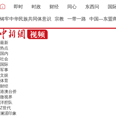
即时
时政
财经
同心
东西问
国
铸牢中华民族共同体意识
宗教
一带一路
中国—东盟
最新
热点
国内
社会
国际
军事
文娱
体育
财经
港澳台侨
微视界
洋腔队
Z世代
澜湄印象