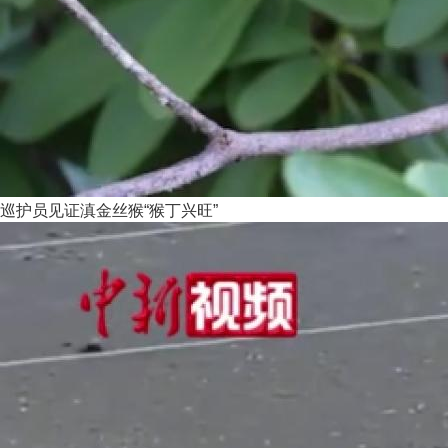
巡护员见证滇金丝猴“猴丁兴旺”