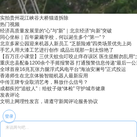
实拍贵州花江峡谷大桥猫道拆除
热门视频
经济高质量发展里的“心”与“新”｜北京经济“向新”突破
同心坐标｜百年蒙藏学校，何以诞生多个“第一”？
北京多家公园迎来机器人新员工 “乏脏险难”四类场景优先上岗
手艺人用大漆工艺进行创作 成品出现那一刻太惊艳了
【百万庄小课堂】三伏天蚊虫叮咬止痒存误区 医生提醒勿乱用“
重庆忠县配备1200余个手摇报警器 打通预警信息传递“最后一公
全球首座16兆瓦张力腿浮式风电平台“海油安澜号”正式投运
香港师生在北京体验智能机器人最新应用
中传王牌专业取消艺考，释放什么信号？
成都疾控“追蚊人”：给蚊子做“体检” 守护城市健康
发表评论
文明上网理性发言，请遵守新闻评论服务协议
登录