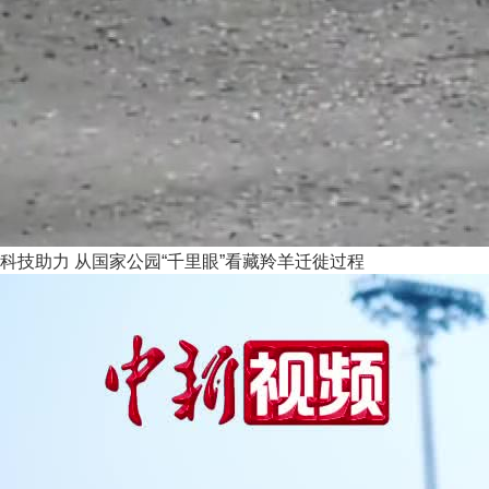
科技助力 从国家公园“千里眼”看藏羚羊迁徙过程