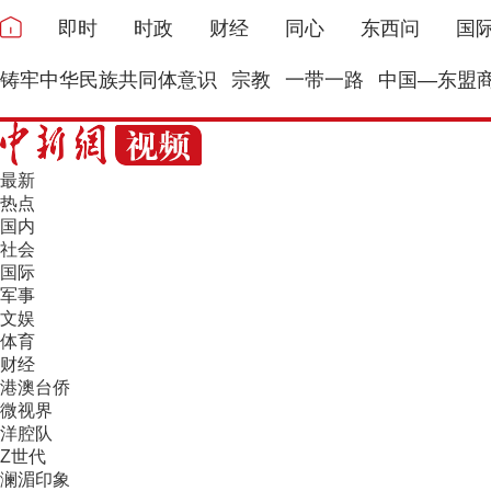
即时
时政
财经
同心
东西问
国
铸牢中华民族共同体意识
宗教
一带一路
中国—东盟
最新
热点
国内
社会
国际
军事
文娱
体育
财经
港澳台侨
微视界
洋腔队
Z世代
澜湄印象