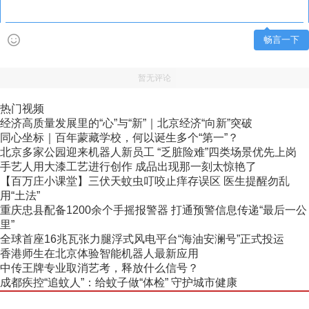
畅言一下
暂无评论
热门视频
经济高质量发展里的“心”与“新”｜北京经济“向新”突破
同心坐标｜百年蒙藏学校，何以诞生多个“第一”？
北京多家公园迎来机器人新员工 “乏脏险难”四类场景优先上岗
手艺人用大漆工艺进行创作 成品出现那一刻太惊艳了
【百万庄小课堂】三伏天蚊虫叮咬止痒存误区 医生提醒勿乱
用“土法”
重庆忠县配备1200余个手摇报警器 打通预警信息传递“最后一公
里”
全球首座16兆瓦张力腿浮式风电平台“海油安澜号”正式投运
香港师生在北京体验智能机器人最新应用
中传王牌专业取消艺考，释放什么信号？
成都疾控“追蚊人”：给蚊子做“体检” 守护城市健康