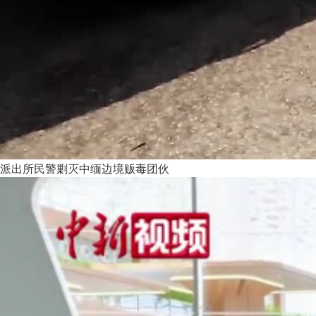
派出所民警剿灭中缅边境贩毒团伙