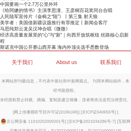
中国要画一个2.7万公里外环
《给阿嬷的情书》主演李思潼、王彦桐百花奖同台合唱
人民陆军宣传片《奋楫之“陆”》丨第三集 射天狼
美学者：美国借新疆议题推行有罪推定丨新闻会客厅
马思纯郑云龙吴汉坤合唱《微微》
经济高质量发展里的“心”与“新”｜向西开放筑枢纽 丝路核心启新
程
斯诺克中国公开赛山西开幕 海内外顶尖选手悉数登场
关于我们
About us
联系我们
本网站所刊载信息，不代表中新社和中新网观点。 刊用本网站稿件，务
经书面授权。
未经授权禁止转载、摘编、复制及建立镜像，违者将依法追究法律责任。
[
网上传播视听节目许可证(0106168)
] [
京ICP证040655号
] [
京公网安备 11010202009201号
] [
京ICP备2021034286号-7
] [
互联网
宗教信息服务许可证：京(2022)0000118；京(2022)0000119
]