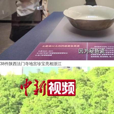
38件陕西法门寺地宫珍宝亮相浙江