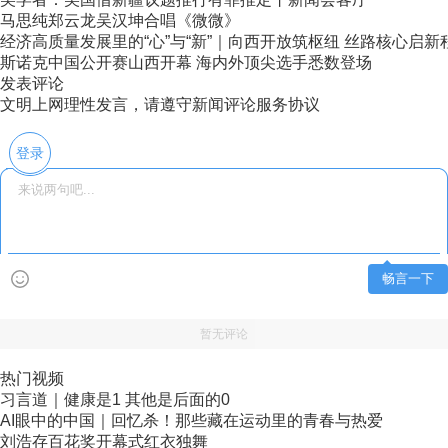
马思纯郑云龙吴汉坤合唱《微微》
经济高质量发展里的“心”与“新”｜向西开放筑枢纽 丝路核心启新
斯诺克中国公开赛山西开幕 海内外顶尖选手悉数登场
发表评论
文明上网理性发言，请遵守新闻评论服务协议
登录
畅言一下
暂无评论
热门视频
习言道｜健康是1 其他是后面的0
AI眼中的中国｜回忆杀！那些藏在运动里的青春与热爱
刘浩存百花奖开幕式红衣独舞