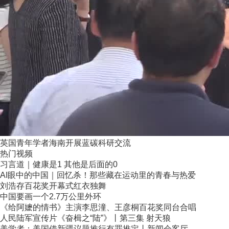
英国青年学者海南开展蓝碳科研交流
热门视频
习言道｜健康是1 其他是后面的0
AI眼中的中国｜回忆杀！那些藏在运动里的青春与热爱
刘浩存百花奖开幕式红衣独舞
中国要画一个2.7万公里外环
《给阿嬷的情书》主演李思潼、王彦桐百花奖同台合唱
人民陆军宣传片《奋楫之“陆”》丨第三集 射天狼
美学者：美国借新疆议题推行有罪推定丨新闻会客厅