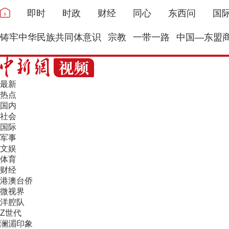
即时
时政
财经
同心
东西问
国
铸牢中华民族共同体意识
宗教
一带一路
中国—东盟
最新
热点
国内
社会
国际
军事
文娱
体育
财经
港澳台侨
微视界
洋腔队
Z世代
澜湄印象