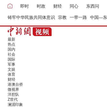
即时
时政
财经
同心
东西问
铸牢中华民族共同体意识
宗教
一带一路
中国—
最新
热点
国内
社会
国际
军事
文娱
体育
财经
港澳台侨
微视界
洋腔队
Z世代
澜湄印象