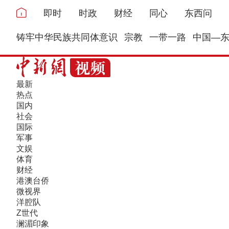
即时
时政
财经
同心
东西问
铸牢中华民族共同体意识
宗教
一带一路
中国—
最新
热点
国内
社会
国际
军事
文娱
体育
财经
港澳台侨
微视界
洋腔队
Z世代
澜湄印象