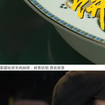
新疆哈密羊肉焖饼：鲜香软韧 唇齿留香