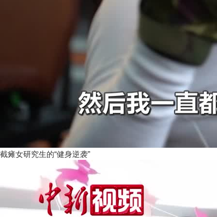
截瘫女研究生的“健身逆袭”