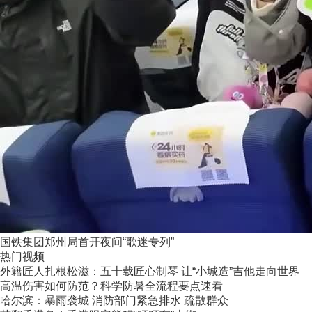
国铁集团郑州局首开夜间“歌迷专列”
热门视频
外籍匠人扎根松滋：五十载匠心制琴 让“小城造”吉他走向世界
高温伤害如何防范？科学防暑全流程要点速看
哈尔滨：暴雨袭城 消防部门紧急排水 疏散群众