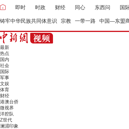
即时
时政
财经
同心
东西问
国
铸牢中华民族共同体意识
宗教
一带一路
中国—东盟
最新
热点
国内
社会
国际
军事
文娱
体育
财经
港澳台侨
微视界
洋腔队
Z世代
澜湄印象