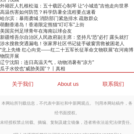
外籍匠人扎根松滋：五十载匠心制琴 让“小城造”吉他走向世界
高温伤害如何防范？科学防暑全流程要点速看
哈尔滨：暴雨袭城 消防部门紧急排水 疏散群众
萌翻香港岛！香港限定熊猫“叮叮车”上街
美国宾州足球青年在海南以球会友
新疆维吾尔自治区人民政府副主席：坚持凡“恐”必打 露头就打
涉水搜救突遇漏电！张家界社区书记徒手破窗营救被困老人
“北上先锋 红心向党——红二十五军长征革命文物联展”在河南博
物院开展
辽宁沈阳：连日高温天气，动物消暑有“凉方”
瓜子水饺也“威胁美国”？丨真相
关于我们
About us
联系我们
本网站所刊载信息，不代表中新社和中新网观点。 刊用本网站稿件，务
经书面授权。
未经授权禁止转载、摘编、复制及建立镜像，违者将依法追究法律责任。