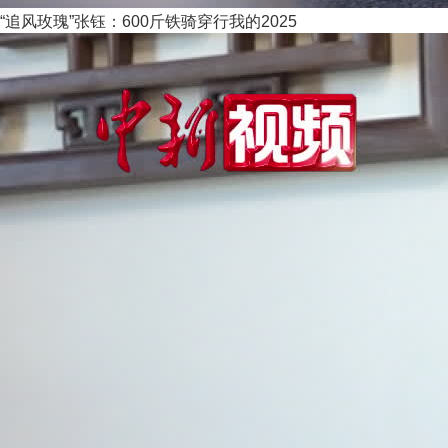
“追风玫瑰”张钰：600斤铁骑穿行我的2025