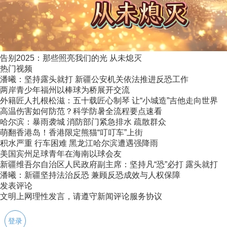
告别2025：那些照亮我们的光 从未熄灭
热门视频
潘曦：坚持露头就打 新疆公安机关依法推进反恐工作
两岸青少年福州以棒球为桥展开交流
外籍匠人扎根松滋：五十载匠心制琴 让“小城造”吉他走向世界
高温伤害如何防范？科学防暑全流程要点速看
哈尔滨：暴雨袭城 消防部门紧急排水 疏散群众
萌翻香港岛！香港限定熊猫“叮叮车”上街
积水严重 行车困难 黑龙江哈尔滨遭遇强降雨
美国宾州足球青年在海南以球会友
新疆维吾尔自治区人民政府副主席：坚持凡“恐”必打 露头就打
潘曦：新疆坚持法治反恐 兼顾反恐成效与人权保障
发表评论
文明上网理性发言，请遵守新闻评论服务协议
登录