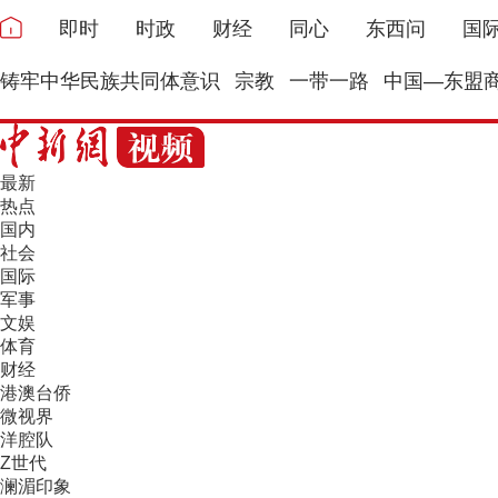
即时
时政
财经
同心
东西问
国
铸牢中华民族共同体意识
宗教
一带一路
中国—东盟
最新
热点
国内
社会
国际
军事
文娱
体育
财经
港澳台侨
微视界
洋腔队
Z世代
澜湄印象