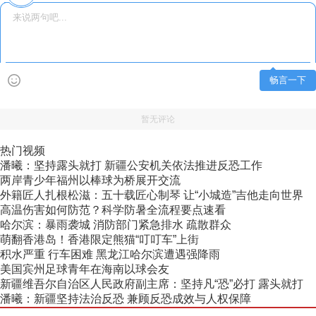
畅言一下
暂无评论
热门视频
潘曦：坚持露头就打 新疆公安机关依法推进反恐工作
两岸青少年福州以棒球为桥展开交流
外籍匠人扎根松滋：五十载匠心制琴 让“小城造”吉他走向世界
高温伤害如何防范？科学防暑全流程要点速看
哈尔滨：暴雨袭城 消防部门紧急排水 疏散群众
萌翻香港岛！香港限定熊猫“叮叮车”上街
积水严重 行车困难 黑龙江哈尔滨遭遇强降雨
美国宾州足球青年在海南以球会友
新疆维吾尔自治区人民政府副主席：坚持凡“恐”必打 露头就打
潘曦：新疆坚持法治反恐 兼顾反恐成效与人权保障