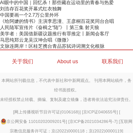
AI眼中的中国｜回忆杀！那些藏在运动里的青春与热爱
刘浩存百花奖开幕式红衣独舞
中国要画一个2.7万公里外环
《给阿嬷的情书》主演李思潼、王彦桐百花奖同台合唱
人民陆军宣传片《奋楫之“陆”》丨第三集 射天狼
美学者：美国借新疆议题推行有罪推定丨新闻会客厅
马思纯郑云龙吴汉坤合唱《微微》
文脉连两岸！区桂芝携台青品苏轼诗词溯文化根脉
关于我们
About us
联系我们
本网站所刊载信息，不代表中新社和中新网观点。 刊用本网站稿件，务
经书面授权。
未经授权禁止转载、摘编、复制及建立镜像，违者将依法追究法律责任。
[
网上传播视听节目许可证(0106168)
] [
京ICP证040655号
] [
京公网安备 11010202009201号
] [
京ICP备2021034286号-7
] [
互联网
宗教信息服务许可证：京(2022)0000118；京(2022)0000119
]