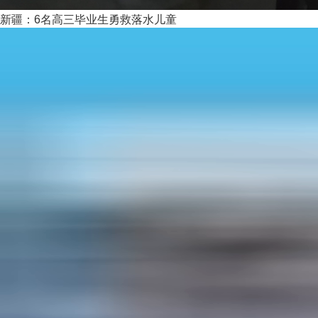
新疆：6名高三毕业生勇救落水儿童