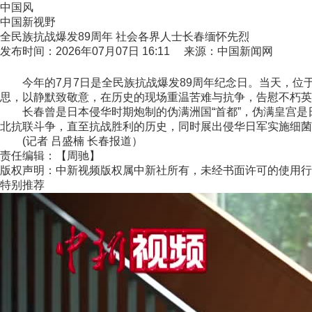
中国风
中国新视野
全民族抗战爆发89周年 社会各界人士长春缅怀先烈
发布时间：2026年07月07日 16:11 来源：中国新闻网
今年的7月7日是全民族抗战爆发89周年纪念日。当天，位
思，以静默致敬意，在历史的现场重温苦难与抗争，告慰不朽英
长春曾是日本侵华时期炮制的伪满洲国“首都”，伪满皇宫是日
北抗联斗争，直至抗战胜利的历史，同时展出侵华日军实施细菌
(记者 吕盛楠 长春报道）
责任编辑：【周驰】
版权声明：中新视频版权属中新社所有，未经书面许可的使用行
特别推荐