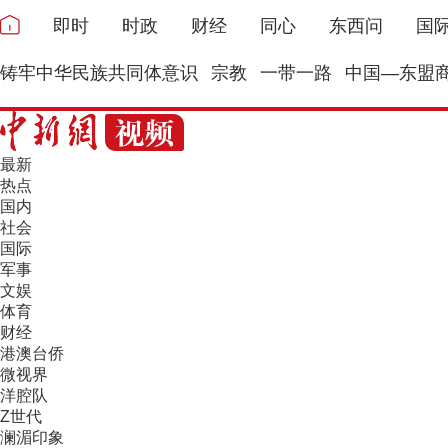
即时
时政
财经
同心
东西问
国
铸牢中华民族共同体意识
宗教
一带一路
中国—东盟
最新
热点
国内
社会
国际
军事
文娱
体育
财经
港澳台侨
微视界
洋腔队
Z世代
澜湄印象