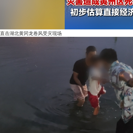
直击湖北黄冈龙卷风受灾现场