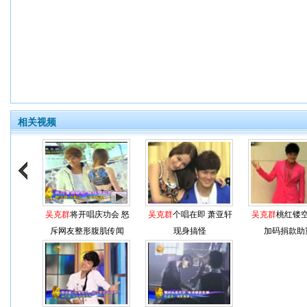
相关视频
吴克群
将开唱庆功会 怒
吴克群
个唱在即 萧亚轩
吴克群
桃红镂
斥网友整形腹肌传闻
现身搞怪
加码捐款助