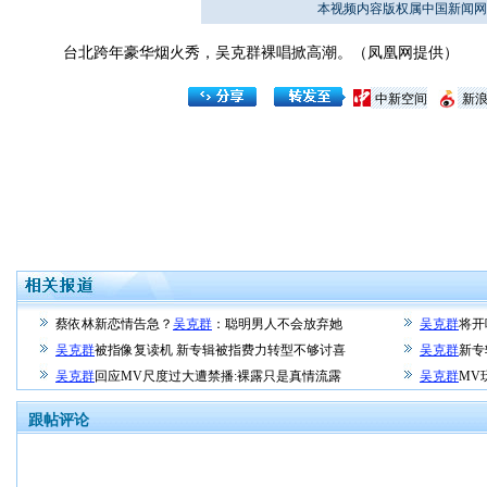
本视频内容版权属中国新闻网
台北跨年豪华烟火秀，吴克群裸唱掀高潮。（凤凰网提供）
中新空间
新
蔡依林新恋情告急？
吴克群
：聪明男人不会放弃她
吴克群
将开
吴克群
被指像复读机 新专辑被指费力转型不够讨喜
吴克群
新专
吴克群
回应MV尺度过大遭禁播:裸露只是真情流露
吴克群
MV
跟帖评论