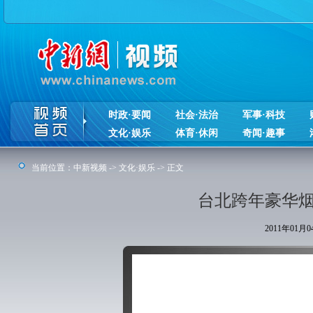
时政·要闻
社会·法治
军事·科技
文化·娱乐
体育·休闲
奇闻·趣事
当前位置：
中新视频
->
文化·娱乐
-> 正文
台北跨年豪华烟
2011年01月