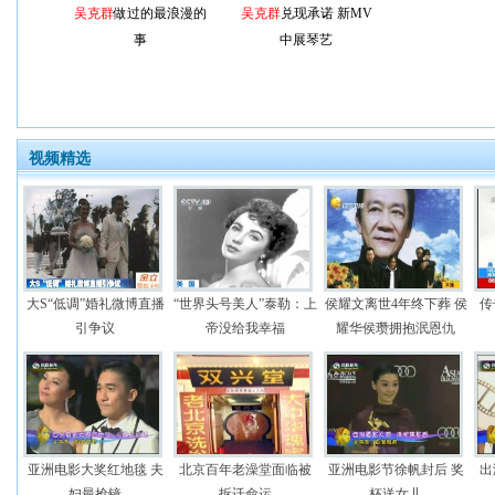
吴克群
做过的最浪漫的
吴克群
兑现承诺 新MV
事
中展琴艺
视频精选
大S“低调”婚礼微博直播
“世界头号美人”泰勒：上
侯耀文离世4年终下葬 侯
传
引争议
帝没给我幸福
耀华侯瓒拥抱泯恩仇
亚洲电影大奖红地毯 夫
北京百年老澡堂面临被
亚洲电影节徐帆封后 奖
出
妇最抢镜
拆迁命运
杯送女儿