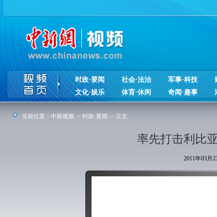
时政·要闻
社会·法治
军事·科技
文化·娱乐
体育·休闲
奇闻·趣事
当前位置：
中新视频
->
时政·要闻
-> 正文
率先打击利比亚
2011年03月