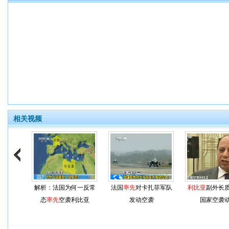
相关视频
解析：法国为何一反常
法国
率先
对卡扎菲军队
利比亚
副外长
态
率先
空袭利比亚
发动空袭
国家空袭