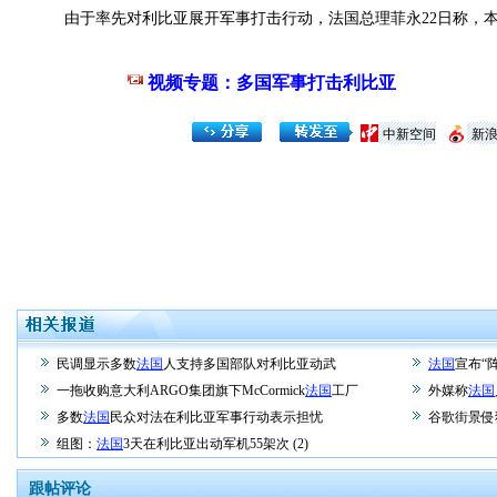
由于率先对利比亚展开军事打击行动，法国总理菲永22日称，本
视频专题：多国军事打击利比亚
中新空间
新
民调显示多数
法国
人支持多国部队对利比亚动武
法国
宣布“
一拖收购意大利ARGO集团旗下McCormick
法国
工厂
外媒称
法国
多数
法国
民众对法在利比亚军事行动表示担忧
谷歌街景侵
组图：
法国
3天在利比亚出动军机55架次 (2)
跟帖评论