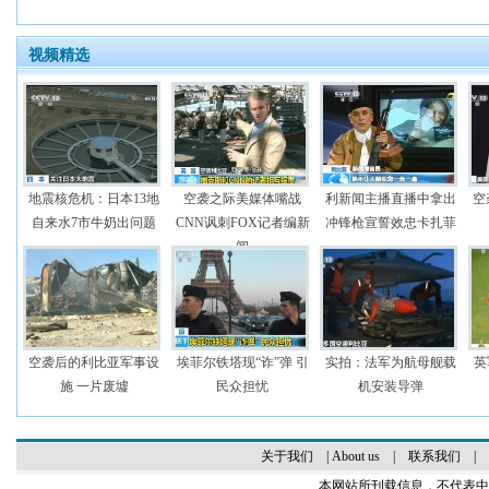
视频精选
地震核危机：日本13地
空袭之际美媒体嘴战
利新闻主播直播中拿出
空
自来水7市牛奶出问题
CNN讽刺FOX记者编新
冲锋枪宣誓效忠卡扎菲
闻
空袭后的利比亚军事设
埃菲尔铁塔现“诈”弹 引
实拍：法军为航母舰载
英
施 一片废墟
民众担忧
机安装导弹
关于我们
|
About us
|
联系我们
|
本网站所刊载信息，不代表中