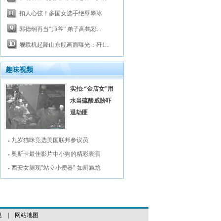
扣人心弦！多国女选手绝壁攀冰
郭德纲再当“师爷” 弟子高鹤彩...
舰载机起降山东舰画面曝光：歼1...
趣味视频
实拍:“金店女”用
水当硫酸威胁吓
退劫匪
九岁猫咪竞选美国联邦参议员
奥斯卡最佳影片中小狗的精彩表演
西安女厕现"站立小便器" 如厕尴尬
息
|
网站地图