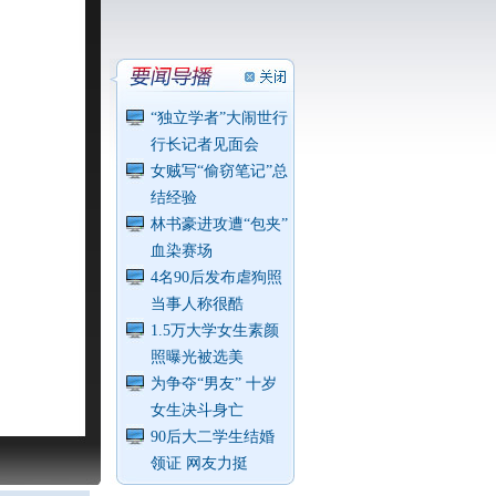
“独立学者”大闹世行
行长记者见面会
女贼写“偷窃笔记”总
结经验
林书豪进攻遭“包夹”
血染赛场
4名90后发布虐狗照
当事人称很酷
1.5万大学女生素颜
照曝光被选美
为争夺“男友” 十岁
女生决斗身亡
90后大二学生结婚
领证 网友力挺