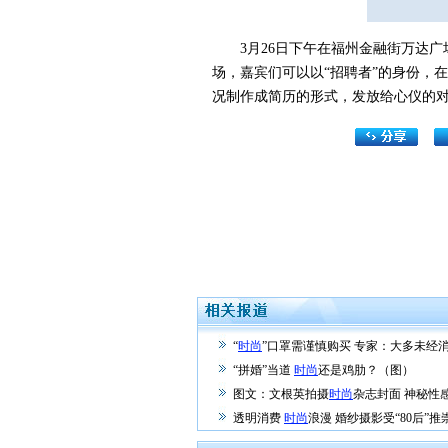
3月26日下午在福州金融街万达广场
场，嘉宾们可以以“招聘者”的身份，
况制作成简历的形式，发放给心仪的对象
“
时尚
”口罩需谨慎购买 专家：大多未经
“拼婚”当道
时尚
还是鸡肋？（图）
图文：文根英拍摄
时尚
杂志封面 神秘性
透明消费
时尚
浪漫 婚纱摄影受“80后”推