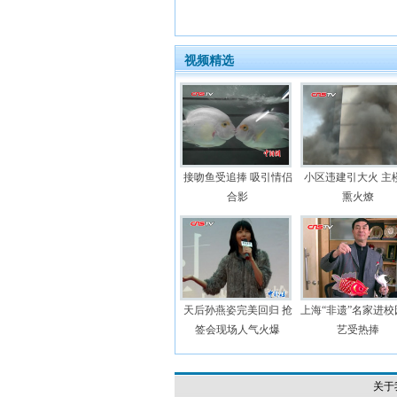
视频精选
接吻鱼受追捧 吸引情侣
小区违建引大火 主
合影
熏火燎
天后孙燕姿完美回归 抢
上海“非遗”名家进校
签会现场人气火爆
艺受热捧
关于