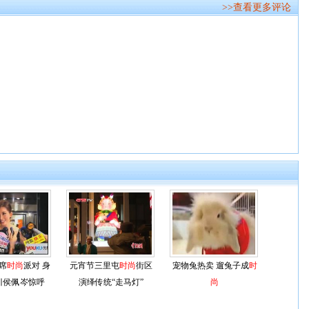
>>查看更多评论
席
时尚
派对 身
元宵节三里屯
时尚
街区
宠物兔热卖 遛兔子成
时
引侯佩岑惊呼
演绎传统“走马灯”
尚