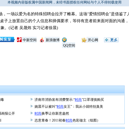
本视频内容版权属中国新闻网，未经书面授权任何网站与个人不得转载使用
，一场以爱为名的特殊招聘会拉开了帷幕。这场“爱情招聘会”是借鉴了
在桌子上放置自己的个人信息和择偶要求，等待有意者前来面对面的沟通，
。(记者 吴晟炜 实习记者徐晨)
中新空间
新浪微博
开心网
QQ空间
消毒
济南市消协发布消费警示:“
时尚
”口罩谨慎购买
姚晨不认被叫“
时尚
女王”：我从小就特别臭美
感画报公开
时尚
换季让你新意盎然
崇
恣意青春！2011初春
时尚
色彩做主（组图）