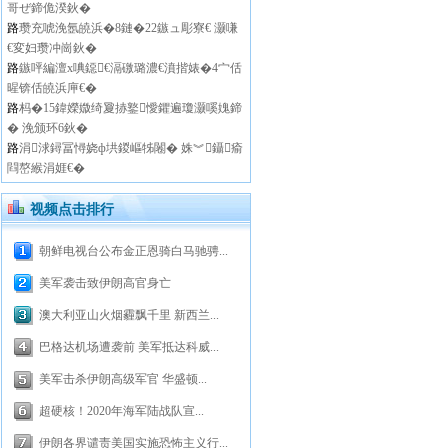
哥ぜ鍗佹湀鈥�
路
瓒充唬浼氬皢浜�8鏈�22鏃ュ彫寮€ 灏嗛
€変妇瓒冲崗鈥�
路
鏃呯編澶х唺鐚€滆礉璐濃€濆揩婊�4宀佸
暒锛佸皢浜庘€�
路
杩�15鍏嬫媺绮夐捇鐜懓鑺遍瓊灏嗘媿鍗
� 浼颁环6鈥�
路
涓浗鐞冨憳娆ф垬鍐嶇牬闂� 姝︾鑷瘉
閰嶅緱涓娾€�
视频点击排行
朝鲜电视台公布金正恩骑白马驰骋...
美军袭击致伊朗高官身亡
澳大利亚山火烟霾飘千里 新西兰...
巴格达机场遭袭前 美军抵达科威...
美军击杀伊朗高级军官 华盛顿...
超硬核！2020年海军陆战队宣...
伊朗各界谴责美国实施恐怖主义行...