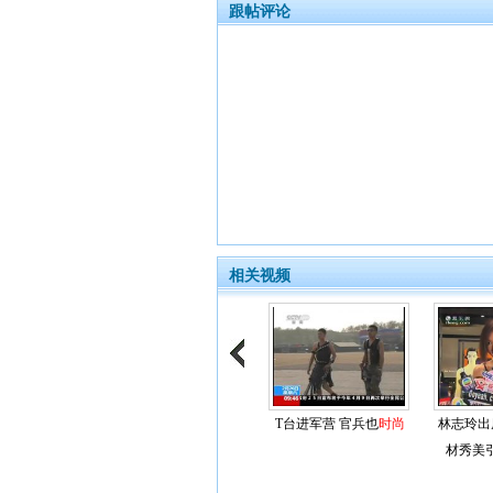
跟帖评论
相关视频
T台进军营 官兵也
时尚
林志玲出
材秀美