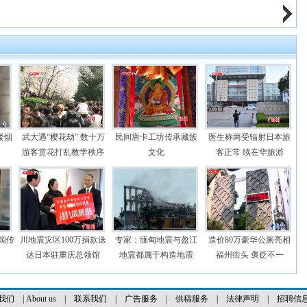
楼烟
武大遇“樱花劫” 数十万
民间唐卡工坊传承藏族
医生称两受辐射日本旅
游客赏花打乱教学秩序
文化
客正常 续在华旅游
园传
川地震灾区100万捐款送
专家：缅甸地震与盈江
造价80万豪华公厕亮相
达日本驻重庆总领馆
地震都属于构造地震
福州街头 褒贬不一
我们
|
About us
|
联系我们
|
广告服务
|
供稿服务
|
法律声明
|
招聘信