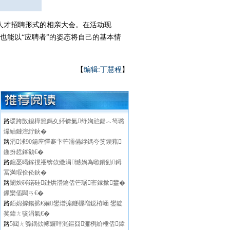
人才招聘形式的相亲大会。在活动现
也能以“应聘者”的姿态将自己的基本情
【
编辑:丁慧程
】
路
瑗跨敳鎴樺箷鎷夊紑锛氭纾婅兘鍚︿笉璐
熶紬鏈涳紵鈥�
路
涓浗90鍚庢憚褰卞笀濡備綍鎷夸笅鍥藉
鍦扮悊鎽勨€�
路
鎴戞暍鎵撹祵锛佽繖涓憾娲為噷鐨勭鐞
冨満瑕佺伀鈥�
路
闈炴硶鍩硅鏈烘瀯鑰佸笀琚寚鎵撳鐢�
鏁欒偛閮ㄢ€�
路
銆婂摢鍚掋€嬭鐢熷搧鐩楃増鐚栫崡 鐢靛
奖鍏ㄤ骇涓氣€�
路
5閮ㄤ綔鍝佽幏鑼呯浘鏂囧濂栵紒棰佸鍏