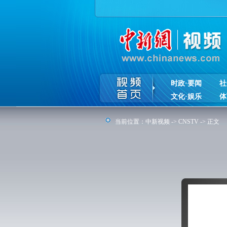
时政·要闻
社
文化·娱乐
体
当前位置：
中新视频
->
CNSTV
-> 正文