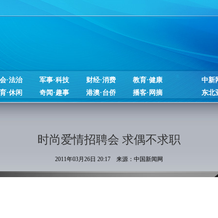
会·法治
军事·科技
财经·消费
教育·健康
中新
育·休闲
奇闻·趣事
港澳·台侨
播客·网摘
东北
时尚爱情招聘会 求偶不求职
2011年03月26日 20:17 来源：中国新闻网