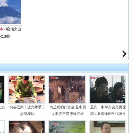
本
13座活火山
动加剧
上的
揭秘国家非遗龙井手工
商丘现明代古墓 墓中男
重庆一中学开设另类课
炒茶秘诀
女肌肉不腐服饰完好
程：看偶像剧学优雅女