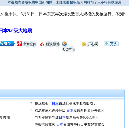
本视频内容版权属中国新闻网，未经书面授权任何网站与个人不得转载使用
未决。3月31日，日本东京再次爆发数百人规模的反核游行。(记者：
本9.0级大地震
中新空间
新浪微博
开心网
QQ空间
鹏华基金：
日本
市场估值水平具有吸引力
福岛核危机逐步升级
日本
应该向世界公开真相
中复兴期
电力短缺将导致
日本
制造商损失600亿美元
声援抗震救灾
日本
侨团将举行日中友好赏樱会