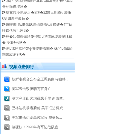
路
5閮ㄤ綔鍝佽幏鑼呯浘鏂囧濂栵紒棰佸鍏
哥ぜ鍗佹湀鈥�
路
瓒充唬浼氬皢浜�8鏈�22鏃ュ彫寮€ 灏嗛
€変妇瓒冲崗鈥�
路
鏃呯編澶х唺鐚€滆礉璐濃€濆揩婊�4宀佸
暒锛佸皢浜庘€�
路
杩�15鍏嬫媺绮夐捇鐜懓鑺遍瓊灏嗘媿鍗
� 浼颁环6鈥�
路
涓浗鐞冨憳娆ф垬鍐嶇牬闂� 姝︾鑷瘉
閰嶅緱涓娾€�
视频点击排行
朝鲜电视台公布金正恩骑白马驰骋...
美军袭击致伊朗高官身亡
澳大利亚山火烟霾飘千里 新西兰...
巴格达机场遭袭前 美军抵达科威...
美军击杀伊朗高级军官 华盛顿...
超硬核！2020年海军陆战队宣...