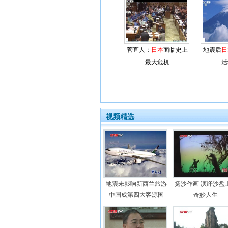
菅直人：
日本
面临史上
地震后
日
最大危机
活
视频精选
地震未影响新西兰旅游
扬沙作画 演绎沙盘
中国成第四大客源国
奇妙人生