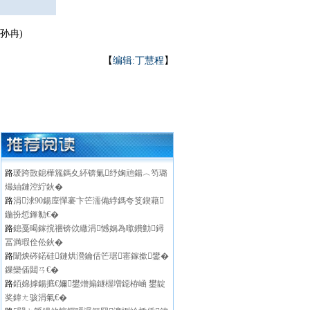
孙冉)
【
编辑:丁慧程
】
路
瑗跨敳鎴樺箷鎷夊紑锛氭纾婅兘鍚︿笉璐
熶紬鏈涳紵鈥�
路
涓浗90鍚庢憚褰卞笀濡備綍鎷夸笅鍥藉
鍦扮悊鎽勨€�
路
鎴戞暍鎵撹祵锛佽繖涓憾娲為噷鐨勭鐞
冨満瑕佺伀鈥�
路
闈炴硶鍩硅鏈烘瀯鑰佸笀琚寚鎵撳鐢�
鏁欒偛閮ㄢ€�
路
銆婂摢鍚掋€嬭鐢熷搧鐩楃増鐚栫崡 鐢靛
奖鍏ㄤ骇涓氣€�