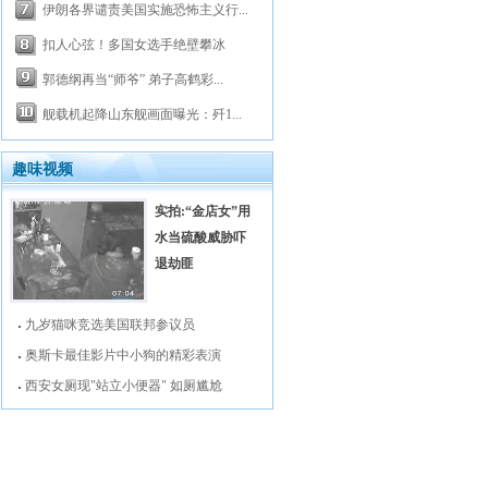
伊朗各界谴责美国实施恐怖主义行...
扣人心弦！多国女选手绝壁攀冰
郭德纲再当“师爷” 弟子高鹤彩...
舰载机起降山东舰画面曝光：歼1...
趣味视频
实拍:“金店女”用
水当硫酸威胁吓
退劫匪
九岁猫咪竞选美国联邦参议员
奥斯卡最佳影片中小狗的精彩表演
西安女厕现"站立小便器" 如厕尴尬