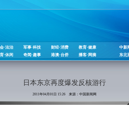
会·法治
军事·科技
财经·消费
教育·健康
中新
育·休闲
奇闻·趣事
港澳·台侨
播客·网摘
东北
日本东京再度爆发反核游行
2011年04月01日 15:26 来源：中国新闻网