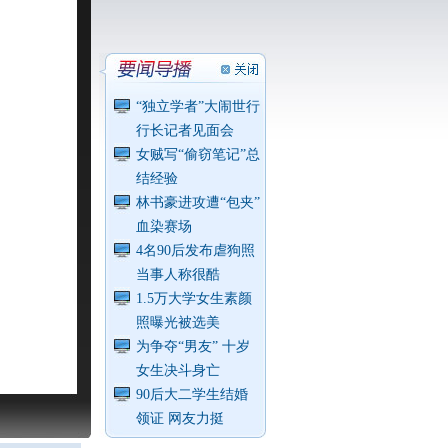
“独立学者”大闹世行
行长记者见面会
女贼写“偷窃笔记”总
结经验
林书豪进攻遭“包夹”
血染赛场
4名90后发布虐狗照
当事人称很酷
1.5万大学女生素颜
照曝光被选美
为争夺“男友” 十岁
女生决斗身亡
90后大二学生结婚
领证 网友力挺