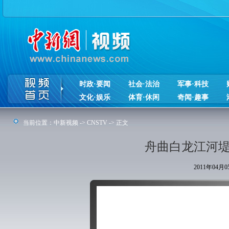
时政·要闻
社会·法治
军事·科技
文化·娱乐
体育·休闲
奇闻·趣事
当前位置：
中新视频
->
CNSTV
-> 正文
舟曲白龙江河堤
2011年04月