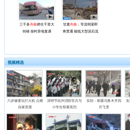
三千多
舟曲
师生千里大
甘肃
舟曲
：导流明渠即
转移 按时异地复课
将贯通 能抵大型泥石流
视频精选
六岁顽童玩打火机 点燃
清明节杭州消防官兵与
实拍：新疆乌鲁木齐四
实
自家房屋
小学生祭奠英烈
月飞雪