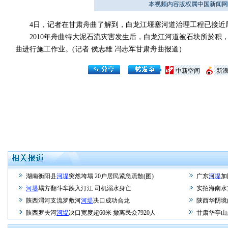
本视频内容版权属中国新闻网
4日，记者在甘肃舟曲了解到，白龙江堰塞河道治理工程已接近
2010年舟曲特大泥石流灾害发生后，白龙江河道被石块所於积，
曲进行施工作业。(记者 侯志雄 冯志军甘肃舟曲报道）
中新空间
新
湖南衡阳县
河堤
突然垮塌 20户居民紧急疏散(图)
广东
河堤
加
河堤
塌方翻斗车跌入汀江 司机溺水身亡
实拍海南水
陕西渭河支流罗敷河
河堤
决口成功合龙
陕西华阴境
陕西罗夫河
河堤
决口宽度超60米 撤离民众7920人
甘肃华亭山崩