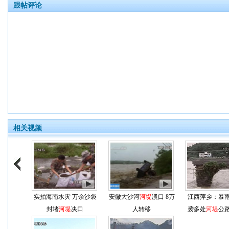
跟帖评论
相关视频
实拍海南水灾 万余沙袋
安徽大沙河
河堤
溃口 8万
江西萍乡：暴
封堵
河堤
决口
人转移
袭多处
河堤
公
毁