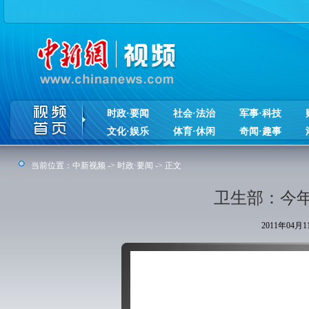
时政·要闻
社会·法治
军事·科技
文化·娱乐
体育·休闲
奇闻·趣事
当前位置：
中新视频
->
时政·要闻
-> 正文
卫生部：今
2011年04月