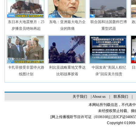
东日本大地震整月：25
东电：亚洲最大电力企
联合国和法国轰炸巴博
政
岁播音员绝响再起
业的阵痛
重型武器
卡扎菲接受非盟停火路
利比亚战略重地艾季达
中国发表"美国人权纪
日
线图计划
比耶战事胶着
录"回应美方指责
关于我们
|
About us
|
联系我们
|
本网站所刊载信息，不代表中
未经授权禁止转载、摘
[
网上传播视听节目许可证（0106168)
] [
京ICP证04065
Copyright ©1999