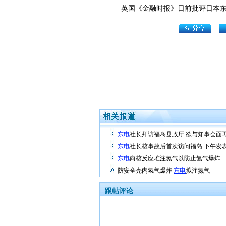
英国《金融时报》日前批评日本东电
东电
社长拜访福岛县政厅 欲与知事会面
东电
社长核事故后首次访问福岛 下午发
东电
向核反应堆注氮气以防止氢气爆炸
防安全壳内氢气爆炸
东电
拟注氮气
跟帖评论