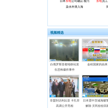
日本
东电
公司确认 核污
东电
员工
染水外泄入海
视频精选
白俄罗斯首都地铁站发
金砖国家的由来
生恐怖爆炸事件
非盟到访利比亚 卡扎菲
日本震中茨城海啸
高调公开亮相
解除 灾民纷纷回