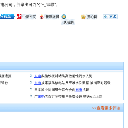
公司，并举出可判的“七宗罪”。
中新空间
新浪微博
开心网
QQ空间
再度遭拒
东电
实施铁板封堵防高放射性污水入海
表道歉
东电
披露福岛核电站反应堆水位数据 被指应对迟缓
日本渔业协同组合联合会向
东电
抗议
广
东电
信百万宽带用户免费提速 赠送wifi上网
>>查看更多评论