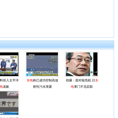
料排入太平洋
东电
称已成功控制高放
劲爆：面对核危机 日
东
电
道歉
射性污水泄露
电
掌门不见踪影