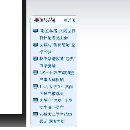
“独立学者”大闹世行
行长记者见面会
女贼写“偷窃笔记”总
结经验
林书豪进攻遭“包夹”
血染赛场
4名90后发布虐狗照
当事人称很酷
1.5万大学女生素颜
照曝光被选美
为争夺“男友” 十岁
女生决斗身亡
90后大二学生结婚
领证 网友力挺