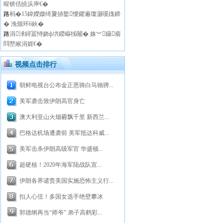
暒锛佸皢浜庘€�
路
杩�15鍏嬫媺绮夐捇鐜懓鑺遍瓊灏嗘媿鍗
� 浼颁环6鈥�
路
涓浗鐞冨憳娆ф垬鍐嶇牬闂� 姝︾鑷瘉
閰嶅緱涓娾€�
视频点击排行
朝鲜电视台公布金正恩骑白马驰骋...
美军袭击致伊朗高官身亡
澳大利亚山火烟霾飘千里 新西兰...
巴格达机场遭袭前 美军抵达科威...
美军击杀伊朗高级军官 华盛顿...
超硬核！2020年海军陆战队宣...
伊朗各界谴责美国实施恐怖主义行...
扣人心弦！多国女选手绝壁攀冰
郭德纲再当“师爷” 弟子高鹤彩...