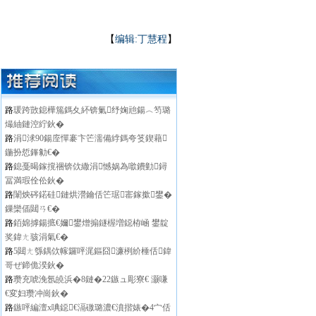
【
编辑:丁慧程
】
路
瑗跨敳鎴樺箷鎷夊紑锛氭纾婅兘鍚︿笉璐
熶紬鏈涳紵鈥�
路
涓浗90鍚庢憚褰卞笀濡備綍鎷夸笅鍥藉
鍦扮悊鎽勨€�
路
鎴戞暍鎵撹祵锛佽繖涓憾娲為噷鐨勭鐞
冨満瑕佺伀鈥�
路
闈炴硶鍩硅鏈烘瀯鑰佸笀琚寚鎵撳鐢�
鏁欒偛閮ㄢ€�
路
銆婂摢鍚掋€嬭鐢熷搧鐩楃増鐚栫崡 鐢靛
奖鍏ㄤ骇涓氣€�
路
5閮ㄤ綔鍝佽幏鑼呯浘鏂囧濂栵紒棰佸鍏
哥ぜ鍗佹湀鈥�
路
瓒充唬浼氬皢浜�8鏈�22鏃ュ彫寮€ 灏嗛
€変妇瓒冲崗鈥�
路
鏃呯編澶х唺鐚€滆礉璐濃€濆揩婊�4宀佸