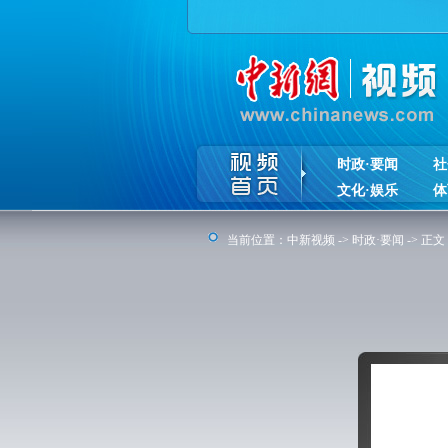
时政·要闻
社
文化·娱乐
体
当前位置：
中新视频
->
时政·要闻
-> 正文