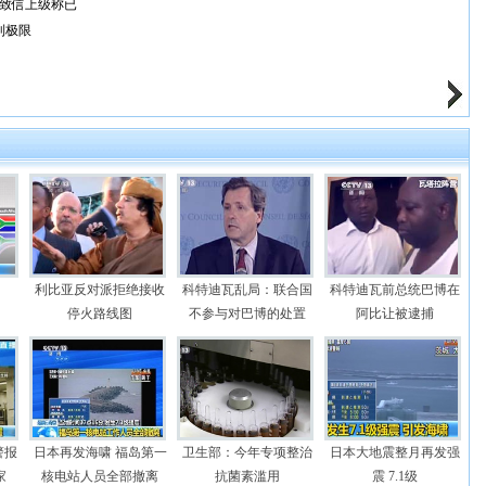
致信上级称已
到极限
利比亚反对派拒绝接收
科特迪瓦乱局：联合国
科特迪瓦前总统巴博在
停火路线图
不参与对巴博的处置
阿比让被逮捕
警报
日本再发海啸 福岛第一
卫生部：今年专项整治
日本大地震整月再发强
家
核电站人员全部撤离
抗菌素滥用
震 7.1级