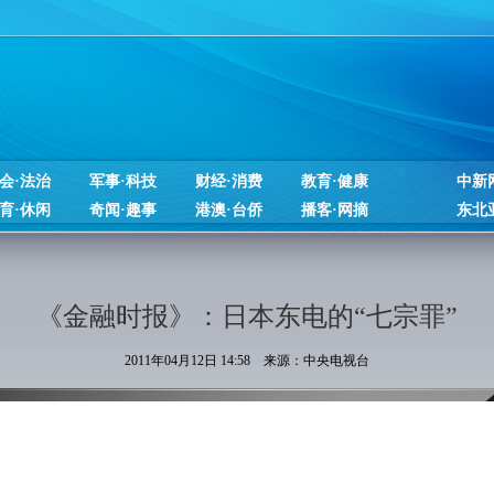
会·法治
军事·科技
财经·消费
教育·健康
中新
育·休闲
奇闻·趣事
港澳·台侨
播客·网摘
东北
《金融时报》：日本东电的“七宗罪”
2011年04月12日 14:58 来源：中央电视台