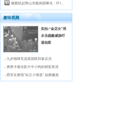
舰载机起降山东舰画面曝光：歼1...
趣味视频
实拍:“金店女”用
水当硫酸威胁吓
退劫匪
九岁猫咪竞选美国联邦参议员
奥斯卡最佳影片中小狗的精彩表演
西安女厕现"站立小便器" 如厕尴尬