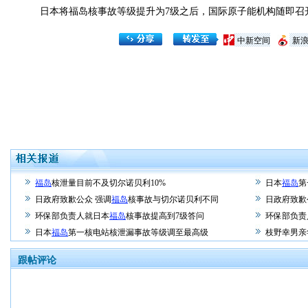
日本将福岛核事故等级提升为7级之后，国际原子能机构随即召开
中新空间
新
福岛
核泄量目前不及切尔诺贝利10%
日本
福岛
第
日政府致歉公众 强调
福岛
核事故与切尔诺贝利不同
日政府致歉
环保部负责人就日本
福岛
核事故提高到7级答问
环保部负责
日本
福岛
第一核电站核泄漏事故等级调至最高级
枝野幸男亲
跟帖评论