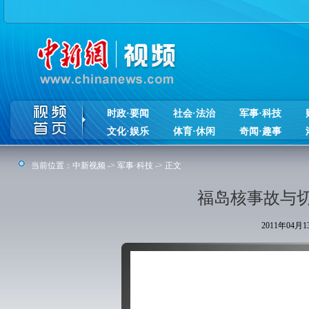
时政·要闻
社会·法治
军事·科技
文化·娱乐
体育·休闲
奇闻·趣事
当前位置：
中新视频
->
军事·科技
-> 正文
福岛核事故与
2011年04月