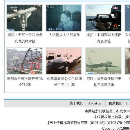
揭秘：天宫一号和神舟
人类进入太空50周年
实拍：中国海军上演反
实
八号怎样对接
海盗演练
兰州百年黄河铁桥将“长
荷兰最新款公交车似加
实拍：我军轰炸机雨中
个”1.2米
长甲壳虫礼车
起飞练习突击
关于我们
|
About us
|
联系我们
|
本网站所刊载信息，不代表中
未经授权禁止转载、摘
[
网上传播视听节目许可证（0106168)
] [
京ICP证04065
Copyright ©1999