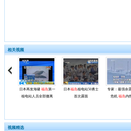
相关视频
日本再发海啸
福岛
第一
日本
福岛
核电站50勇士
专家：最强余
核电站人员全部撤离
首次露面
危机
福岛
内
视频精选