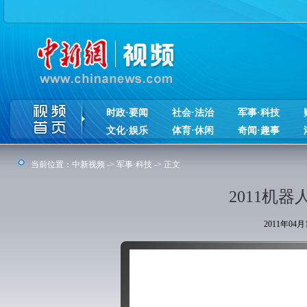
时政·要闻
社会·法治
军事·科技
文化·娱乐
体育·休闲
奇闻·趣事
当前位置：
中新视频
->
军事·科技
-> 正文
2011机
2011年04