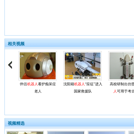
相关视频
伴侣
机器人
看护痴呆症
沈阳籍
机器人
“应征”进入
高校研制出仿
老人
国家救援队
人
可用于考
视频精选