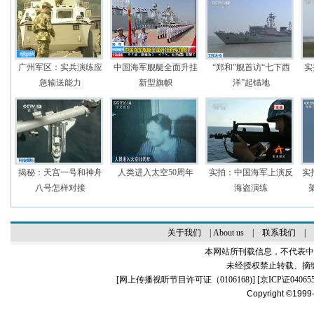
广州军区：实兵演练应
中国海军舰艇全面升挂
“郑和”舰首访“七下西
实
急输送能力
新型旗帜
洋”起锚地
揭秘：天宫一号和神舟
人类进入太空50周年
实拍：中国海军上演反
实
八号怎样对接
海盗演练
关于我们
|
About us
|
联系我们
|
本网站所刊载信息，不代表中
未经授权禁止转载、摘
[
网上传播视听节目许可证（0106168)
] [
京ICP证04065
Copyright ©1999