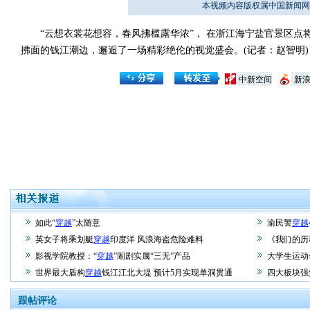
本视频内容版权属中国新闻网
“云想衣裳花想容，春风拂槛露华浓”， 在浙江海宁盐官景区点
拂面的钱江潮边，邂逅了一场精彩绝伦的视觉盛会。(记者：赵智明)
中新空间
新
如此“
穿越
”太随意
渝民警
穿越
英女子将乘划艇
穿越
印度洋 风浪海盗危险难料
《我们的历
影视学院教授：“
穿越
”闹剧实属“三无”产品
大学生运动
世界最大盾构
穿越
钱江江北大堤 预计5月实现单洞贯通
四大板块强
跟帖评论