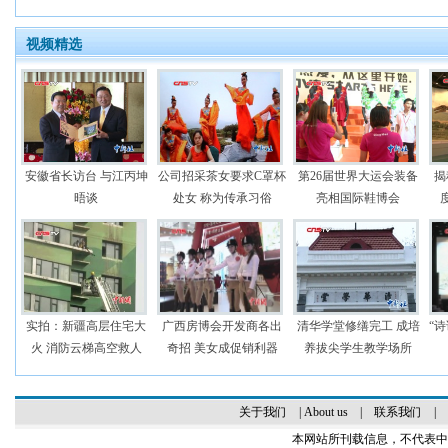
视频精选
安徽省长访台 与江丙坤
公司招采茶女要求C罩杯
第26届世界大运会装备
揭
晤谈
处女 称为传承习俗
亮相国际鞋博会
实拍：新疆高层住宅大
广西房博会开发商各出
清华学堂修缮完工 成培
“
火 消防云梯高空救人
奇招 美女成促销利器
养拔尖学生教学场所
关于我们
|
About us
|
联系我们
|
本网站所刊载信息，不代表中