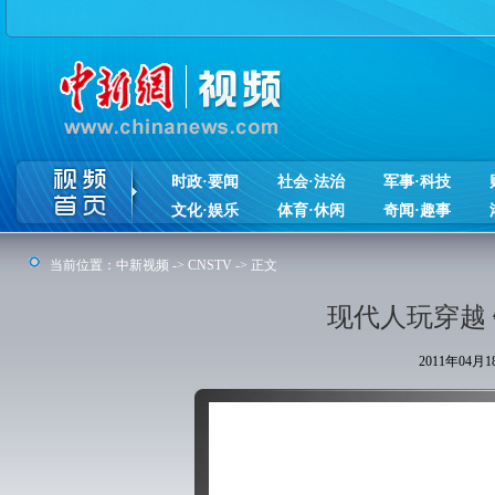
时政·要闻
社会·法治
军事·科技
文化·娱乐
体育·休闲
奇闻·趣事
当前位置：
中新视频
->
CNSTV
-> 正文
现代人玩穿越 
2011年04月