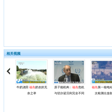
相关视频
牛奶浇田
福岛
奶农的无
原子能机构：
福岛
危机
福岛
第一核电
奈之举
与切尔诺贝利完全不同
次检测出放