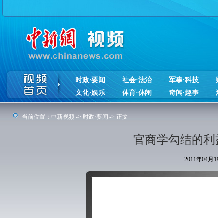
时政·要闻
社会·法治
军事·科技
文化·娱乐
体育·休闲
奇闻·趣事
当前位置：
中新视频
->
时政·要闻
-> 正文
官商学勾结的利
2011年04月