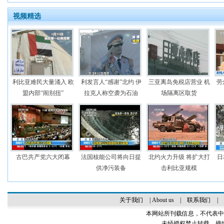
视频精选
利比亚难民大量涌入 欧
利发言人“感谢”北约 伊
三亚离岛免税店营业 机
劳
盟内部“闹别扭”
拉克人称空袭为石油
场隔离区取货
古巴共产党六大闭幕
法国核能公司将向日提
北约火力升级 将扩大打
日
供净污装备
击利比亚规模
关于我们
|
About us
|
联系我们
|
本网站所刊载信息，不代表中
未经授权禁止转载、摘