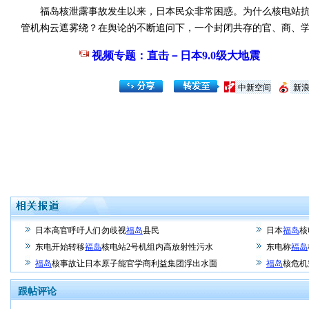
福岛核泄露事故发生以来，日本民众非常困惑。为什么核电站抗
管机构云遮雾绕？在舆论的不断追问下，一个封闭共存的官、商、学
视频专题：直击－日本9.0级大地震
中新空间
新
日本高官呼吁人们勿歧视
福岛
县民
日本
福岛
核
东电开始转移
福岛
核电站2号机组内高放射性污水
东电称
福岛
福岛
核事故让日本原子能官学商利益集团浮出水面
福岛
核危机
跟帖评论