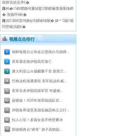
暒锛佸皢浜庘€�
路
杩�15鍏嬫媺绮夐捇鐜懓鑺遍瓊灏嗘媿鍗
� 浼颁环6鈥�
路
涓浗鐞冨憳娆ф垬鍐嶇牬闂� 姝︾鑷瘉
閰嶅緱涓娾€�
视频点击排行
朝鲜电视台公布金正恩骑白马驰骋...
美军袭击致伊朗高官身亡
澳大利亚山火烟霾飘千里 新西兰...
巴格达机场遭袭前 美军抵达科威...
美军击杀伊朗高级军官 华盛顿...
超硬核！2020年海军陆战队宣...
伊朗各界谴责美国实施恐怖主义行...
扣人心弦！多国女选手绝壁攀冰
郭德纲再当“师爷” 弟子高鹤彩...