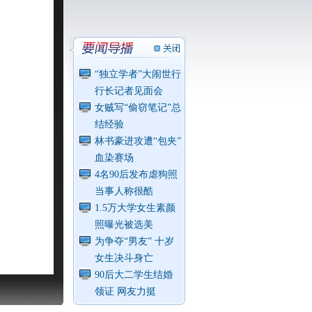
“独立学者”大闹世行
行长记者见面会
女贼写“偷窃笔记”总
结经验
林书豪进攻遭“包夹”
血染赛场
4名90后发布虐狗照
当事人称很酷
1.5万大学女生素颜
照曝光被选美
为争夺“男友” 十岁
女生决斗身亡
90后大二学生结婚
领证 网友力挺