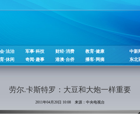
会·法治
军事·科技
财经·消费
教育·健康
中新
育·休闲
奇闻·趣事
港澳·台侨
播客·网摘
东北
劳尔.卡斯特罗：大豆和大炮一样重要
2011年04月20日 10:08 来源：中央电视台