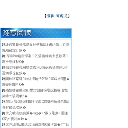
【
编辑:陈虎龙
】
路
瑗跨敳鎴樺箷鎷夊紑锛氭纾婅兘鍚︿笉璐
熶紬鏈涳紵鈥�
路
涓浗90鍚庢憚褰卞笀濡備綍鎷夸笅鍥藉
鍦扮悊鎽勨€�
路
鎴戞暍鎵撹祵锛佽繖涓憾娲為噷鐨勭鐞
冨満瑕佺伀鈥�
路
闈炴硶鍩硅鏈烘瀯鑰佸笀琚寚鎵撳鐢�
鏁欒偛閮ㄢ€�
路
銆婂摢鍚掋€嬭鐢熷搧鐩楃増鐚栫崡 鐢靛
奖鍏ㄤ骇涓氣€�
路
5閮ㄤ綔鍝佽幏鑼呯浘鏂囧濂栵紒棰佸鍏
哥ぜ鍗佹湀鈥�
路
瓒充唬浼氬皢浜�8鏈�22鏃ュ彫寮€ 灏嗛
€変妇瓒冲崗鈥�
路
鏃呯編澶х唺鐚€滆礉璐濃€濆揩婊�4宀佸