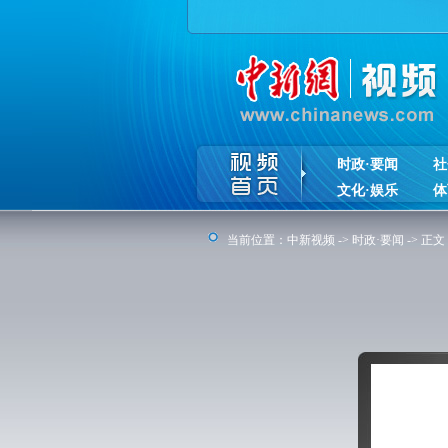
时政·要闻
社
文化·娱乐
体
当前位置：
中新视频
->
时政·要闻
-> 正文