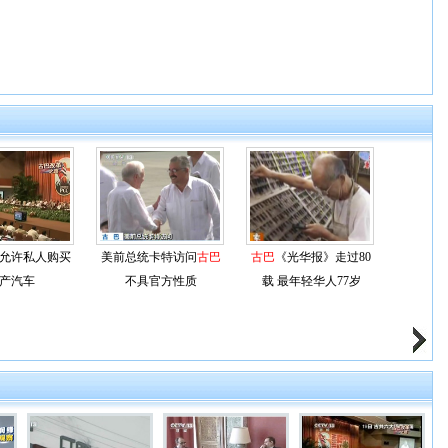
允许私人购买
美前总统卡特访问
古巴
古巴
《光华报》走过80
产汽车
不具官方性质
载 最年轻华人77岁