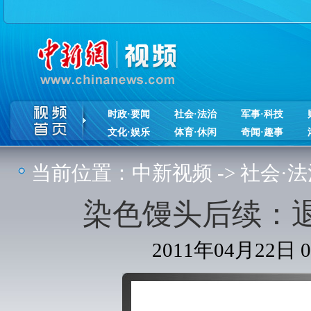
时政·要闻
社会·法治
军事·科技
文化·娱乐
体育·休闲
奇闻·趣事
当前位置：
中新视频
->
社会·法
染色馒头后续：
2011年04月22