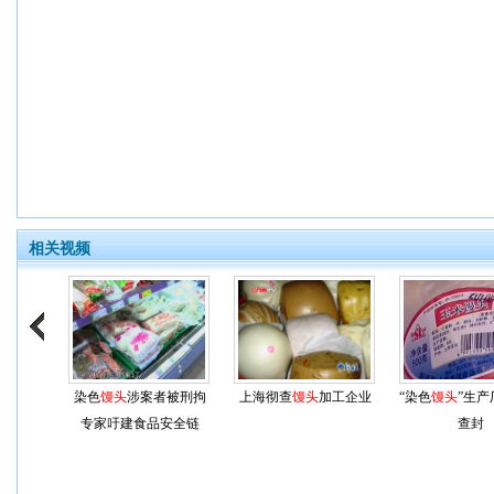
相关视频
染色
馒头
涉案者被刑拘
上海彻查
馒头
加工企业
“染色
馒头
”生产
专家吁建食品安全链
查封