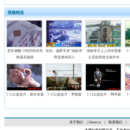
视频精选
货车侧翻 15吨烈性炸药
实拍：越野车变“保龄球”
湖南审天上人间涉黑案
5
散落高速路
野蛮撞伤四人
公安副局曾当保护伞
5·12公益短片：新生命篇
5·12公益短片：养猪篇
5·12公益短片：网球篇
5
关于我们
|
About us
|
联系我们
|