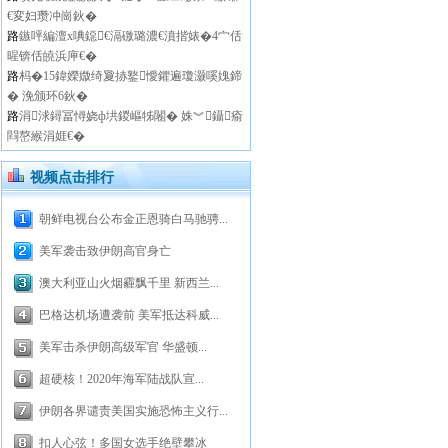
€変妇瓒冲崗鈥�
路
鏃呯編澶х唺鐚€滆礉璐濃€濆揩婊�4宀佸
暒锛佸皢浜庘€�
路
杩�15鍏嬫媺绮夐捇鐜懓鑺遍瓊灏嗘媿鍗
� 浼颁环6鈥�
路
涓浗鐞冨憳娆ф垬鍐嶇牬闂� 姝︾鑷瘉
閰嶅緱涓娾€�
视频点击排行
朝鲜电视台公布金正恩骑白马驰骋...
美军袭击致伊朗高官身亡
澳大利亚山火烟霾飘千里 新西兰...
巴格达机场遭袭前 美军抵达科威...
美军击杀伊朗高级军官 华盛顿...
超硬核！2020年海军陆战队宣...
伊朗各界谴责美国实施恐怖主义行...
扣人心弦！多国女选手绝壁攀冰