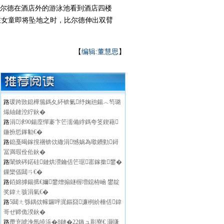
比尔德在酒店外的游泳池看到酒店四楼
在女童即将坠地之时，比尔德伸出双臂
【
编辑:董慧思
】
路
瑗跨敳鎴樺箷鎷夊紑锛氭纾婅兘鍚︿笉璐
熶紬鏈涳紵鈥�
路
涓浗90鍚庢憚褰卞笀濡備綍鎷夸笅鍥藉
鍦扮悊鎽勨€�
路
鎴戞暍鎵撹祵锛佽繖涓憾娲為噷鐨勭鐞
冨満瑕佺伀鈥�
路
闈炴硶鍩硅鏈烘瀯鑰佸笀琚寚鎵撳鐢�
鏁欒偛閮ㄢ€�
路
銆婂摢鍚掋€嬭鐢熷搧鐩楃増鐚栫崡 鐢靛
奖鍏ㄤ骇涓氣€�
路
5閮ㄤ綔鍝佽幏鑼呯浘鏂囧濂栵紒棰佸鍏
哥ぜ鍗佹湀鈥�
路
瓒充唬浼氬皢浜�8鏈�22鏃ュ彫寮€ 灏嗛