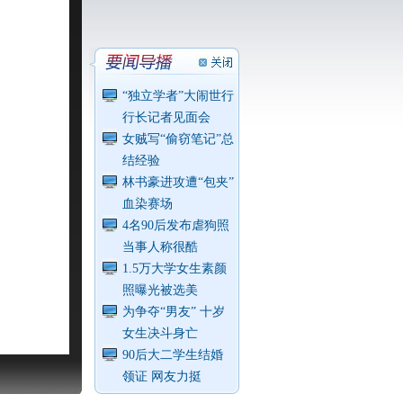
“独立学者”大闹世行
行长记者见面会
女贼写“偷窃笔记”总
结经验
林书豪进攻遭“包夹”
血染赛场
4名90后发布虐狗照
当事人称很酷
1.5万大学女生素颜
照曝光被选美
为争夺“男友” 十岁
女生决斗身亡
90后大二学生结婚
领证 网友力挺