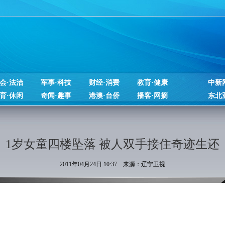
会·法治
军事·科技
财经·消费
教育·健康
中新
育·休闲
奇闻·趣事
港澳·台侨
播客·网摘
东北
1岁女童四楼坠落 被人双手接住奇迹生还
2011年04月24日 10:37 来源：辽宁卫视