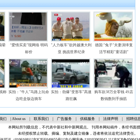
扇晕
“爱情买卖”现网络 明码
"人力板车"欲跨越澳大利
德国:"兔子"夫妻演绎复
标价
亚 挑战世界纪录
活节精彩"童话剧"
戏称
实拍：“牛人”马路上玩命
实拍：劲爆“变形车”高速
购车款38万全零钱 4S店
边吃盒饭边骑车
路狂飙
数钱数到手抽筋
我们
|
About us
|
联系我们
|
广告服务
|
供稿服务
|
法律声明
|
招聘信
本网站所刊载信息，不代表中新社和中新网观点。 刊用本网站稿件，务经书面
未经授权禁止转载、摘编、复制及建立镜像，违者将依法追究法律责任。
证（0106168)
] [
京ICP证040655号
] [京公网安备:110102003042-1] [
京ICP备0500434