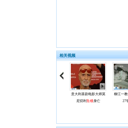
相关视频
意大利喜剧电影大师莫
柳江一教
尼切利
坠楼
身亡
27