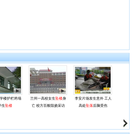
学楼护栏坍塌
兰州一高校女生
坠楼
身
李安片场发生意外 工人
学生
坠楼
亡 校方百般阻挠采访
高处
坠落
后脑受伤