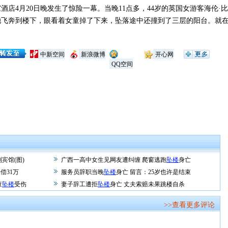
4月20日晚发生了惊险一幕。当晚11点多，44岁的英国女游客海伦·
她飞奔到楼下，眼看着女童掉了下来，坠落途中还撞到了三层的阳台。就
中新空间
新浪微博
开心网
QQ空间
宾馆(图)
广西一高中女生见网友遭纠缠 爬窗逃跑
坠楼
身亡
偿31万
服务员辞职当晚
坠楼
身亡 留言：25岁也许是结束
查
坠楼
受伤
妻子辞工遭拒
坠楼
身亡 丈夫索赔未果跳楼自杀
>>查看更多评论