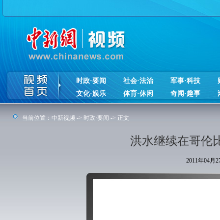
时政·要闻
社会·法治
军事·科技
文化·娱乐
体育·休闲
奇闻·趣事
当前位置：
中新视频
->
时政·要闻
-> 正文
洪水继续在哥伦比
2011年04月