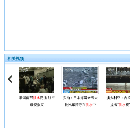
相关视频
泰国南部
洪水
泛滥 航空
实拍：日本海啸来袭大
澳大利亚：吉
母舰救灾
批汽车漂浮在
洪水
中
提出“
洪水
税