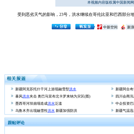
本视频内容版权属中国新闻网
受到恶劣天气的影响，23号，洪水继续在哥伦比亚和巴西部分地
中新空间
新
新疆阿克苏托什干河上游现融雪型
洪水
新疆阿合奇
暴风
洪水
夹击 奥巴马宣布北卡罗来纳为灾区(图)
四川会商汛
墨西哥河坝崩塌造成
洪水
泛滥
中企投资巴
乌鲁木齐出现融雪性
洪水
新疆加强防洪
新疆气温迅
跟帖评论