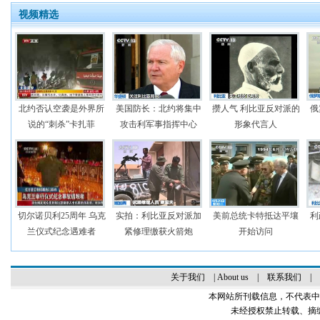
视频精选
北约否认空袭是外界所
美国防长：北约将集中
攒人气 利比亚反对派的
俄
说的“刺杀”卡扎菲
攻击利军事指挥中心
形象代言人
切尔诺贝利25周年 乌克
实拍：利比亚反对派加
美前总统卡特抵达平壤
利
兰仪式纪念遇难者
紧修理缴获火箭炮
开始访问
关于我们
|
About us
|
联系我们
|
本网站所刊载信息，不代表中
未经授权禁止转载、摘