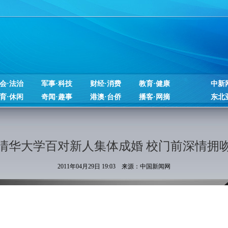
会·法治
军事·科技
财经·消费
教育·健康
中新
育·休闲
奇闻·趣事
港澳·台侨
播客·网摘
东北
清华大学百对新人集体成婚 校门前深情拥
2011年04月29日 19:03 来源：中国新闻网