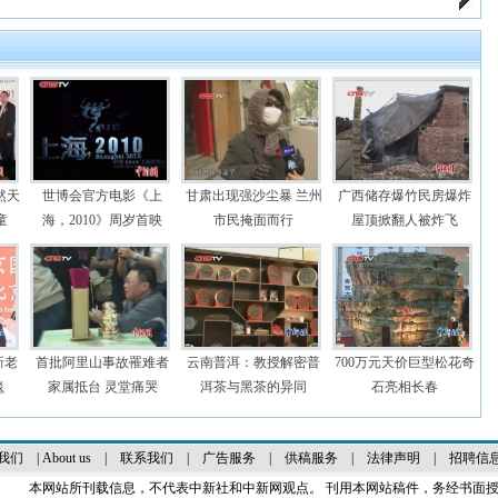
然天
世博会官方电影《上
甘肃出现强沙尘暴 兰州
广西储存爆竹民房爆炸
童
海，2010》周岁首映
市民掩面而行
屋顶掀翻人被炸飞
新老
首批阿里山事故罹难者
云南普洱：教授解密普
700万元天价巨型松花奇
毯
家属抵台 灵堂痛哭
洱茶与黑茶的异同
石亮相长春
我们
|
About us
|
联系我们
|
广告服务
|
供稿服务
|
法律声明
|
招聘信
本网站所刊载信息，不代表中新社和中新网观点。 刊用本网站稿件，务经书面