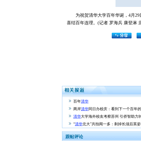
为祝贺清华大学百年华诞，4月29
喜结百年连理。(记者 罗海兵 康登淋 
百年
清华
两岸
清华
同日办校庆：看到下一个百年
清华
大学海外校友考察苏州 引侨智助力
“
清华
北大”共拍闻一多：剃掉长须后英姿
跟帖评论