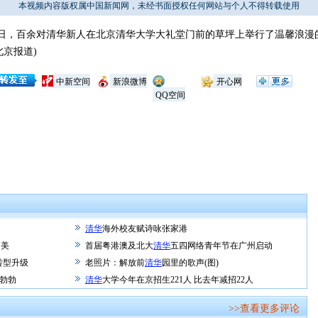
本视频内容版权属中国新闻网，未经书面授权任何网站与个人不得转载使用
日，百余对清华新人在北京清华大学大礼堂门前的草坪上举行了温馨浪漫
北京报道)
中新空间
新浪微博
开心网
QQ空间
清华
海外校友赋诗咏张家港
的美
首届粤港澳及北大
清华
五四网络青年节在广州启动
转型升级
老照片：解放前
清华
园里的歌声(图)
勃勃
清华
大学今年在京招生221人 比去年减招22人
>>查看更多评论