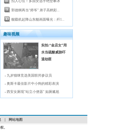
扣人心弦！多国女选手绝壁攀冰
郭德纲再当“师爷” 弟子高鹤彩...
舰载机起降山东舰画面曝光：歼1...
趣味视频
实拍:“金店女”用
水当硫酸威胁吓
退劫匪
九岁猫咪竞选美国联邦参议员
奥斯卡最佳影片中小狗的精彩表演
西安女厕现"站立小便器" 如厕尴尬
息
|
网站地图
授权。