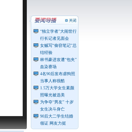
“独立学者”大闹世行
行长记者见面会
女贼写“偷窃笔记”总
结经验
林书豪进攻遭“包夹”
血染赛场
4名90后发布虐狗照
当事人称很酷
1.5万大学女生素颜
照曝光被选美
为争夺“男友” 十岁
女生决斗身亡
90后大二学生结婚
领证 网友力挺