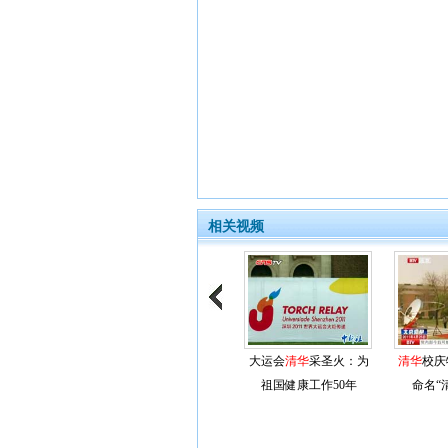
相关视频
大运会
清华
采圣火：为
清华
校庆
祖国健康工作50年
命名“