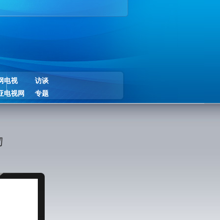
网电视
访谈
亚电视网
专题
吻