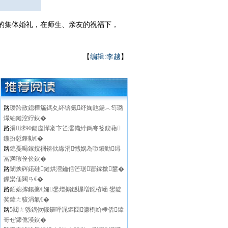
的集体婚礼，在师生、亲友的祝福下，
【
编辑:李越
】
路
瑗跨敳鎴樺箷鎷夊紑锛氭纾婅兘鍚︿笉璐
熶紬鏈涳紵鈥�
路
涓浗90鍚庢憚褰卞笀濡備綍鎷夸笅鍥藉
鍦扮悊鎽勨€�
路
鎴戞暍鎵撹祵锛佽繖涓憾娲為噷鐨勭鐞
冨満瑕佺伀鈥�
路
闈炴硶鍩硅鏈烘瀯鑰佸笀琚寚鎵撳鐢�
鏁欒偛閮ㄢ€�
路
銆婂摢鍚掋€嬭鐢熷搧鐩楃増鐚栫崡 鐢靛
奖鍏ㄤ骇涓氣€�
路
5閮ㄤ綔鍝佽幏鑼呯浘鏂囧濂栵紒棰佸鍏
哥ぜ鍗佹湀鈥�