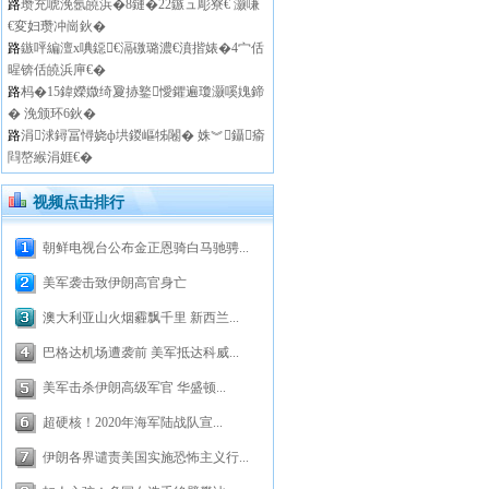
路
瓒充唬浼氬皢浜�8鏈�22鏃ュ彫寮€ 灏嗛
€変妇瓒冲崗鈥�
路
鏃呯編澶х唺鐚€滆礉璐濃€濆揩婊�4宀佸
暒锛佸皢浜庘€�
路
杩�15鍏嬫媺绮夐捇鐜懓鑺遍瓊灏嗘媿鍗
� 浼颁环6鈥�
路
涓浗鐞冨憳娆ф垬鍐嶇牬闂� 姝︾鑷瘉
閰嶅緱涓娾€�
视频点击排行
朝鲜电视台公布金正恩骑白马驰骋...
美军袭击致伊朗高官身亡
澳大利亚山火烟霾飘千里 新西兰...
巴格达机场遭袭前 美军抵达科威...
美军击杀伊朗高级军官 华盛顿...
超硬核！2020年海军陆战队宣...
伊朗各界谴责美国实施恐怖主义行...