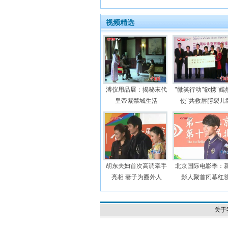
视频精选
溥仪用品展：揭秘末代
"微笑行动"欲携"嫣
皇帝紫禁城生活
使"共救唇腭裂儿
胡东夫妇首次高调牵手
北京国际电影季：
亮相 妻子为圈外人
影人聚首闭幕红
关于