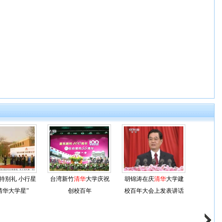
特别礼 小行星
台湾新竹
清华
大学庆祝
胡锦涛在庆
清华
大学建
清华大学星”
创校百年
校百年大会上发表讲话