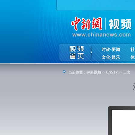
时政·要闻
社
文化·娱乐
体
当前位置：
中新视频
->
CNSTV
-> 正文