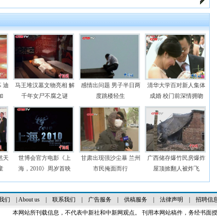
 迪
马王堆汉墓文物亮相 解
感情出问题 男子半日两
清华大学百对新人集体
加
千年女尸不腐之谜
度跳楼轻生
成婚 校门前深情拥吻
然天
世博会官方电影《上
甘肃出现强沙尘暴 兰州
广西储存爆竹民房爆炸
童
海，2010》周岁首映
市民掩面而行
屋顶掀翻人被炸飞
我们
|
About us
|
联系我们
|
广告服务
|
供稿服务
|
法律声明
|
招聘信
本网站所刊载信息，不代表中新社和中新网观点。 刊用本网站稿件，务经书面