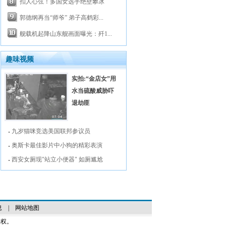
扣人心弦！多国女选手绝壁攀冰
郭德纲再当“师爷” 弟子高鹤彩...
舰载机起降山东舰画面曝光：歼1...
趣味视频
实拍:“金店女”用
水当硫酸威胁吓
退劫匪
九岁猫咪竞选美国联邦参议员
奥斯卡最佳影片中小狗的精彩表演
西安女厕现"站立小便器" 如厕尴尬
息
|
网站地图
授权。