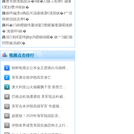
路
瓒充唬浼氬皢浜�8鏈�22鏃ュ彫寮€ 灏嗛
€変妇瓒冲崗鈥�
路
鏃呯編澶х唺鐚€滆礉璐濃€濆揩婊�4宀佸
暒锛佸皢浜庘€�
路
杩�15鍏嬫媺绮夐捇鐜懓鑺遍瓊灏嗘媿鍗
� 浼颁环6鈥�
路
涓浗鐞冨憳娆ф垬鍐嶇牬闂� 姝︾鑷瘉
閰嶅緱涓娾€�
视频点击排行
朝鲜电视台公布金正恩骑白马驰骋...
美军袭击致伊朗高官身亡
澳大利亚山火烟霾飘千里 新西兰...
巴格达机场遭袭前 美军抵达科威...
美军击杀伊朗高级军官 华盛顿...
超硬核！2020年海军陆战队宣...
伊朗各界谴责美国实施恐怖主义行...