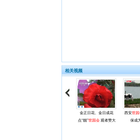
相关视频
金正日花、金日成花
西安
世园
点“靓”
世园会
观者赞大
保成
气