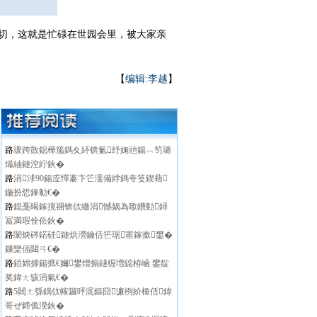
切，这就是忙碌在世园会里，被大家亲
【
编辑:李越
】
路
瑗跨敳鎴樺箷鎷夊紑锛氭纾婅兘鍚︿笉璐
熶紬鏈涳紵鈥�
路
涓浗90鍚庢憚褰卞笀濡備綍鎷夸笅鍥藉
鍦扮悊鎽勨€�
路
鎴戞暍鎵撹祵锛佽繖涓憾娲為噷鐨勭鐞
冨満瑕佺伀鈥�
路
闈炴硶鍩硅鏈烘瀯鑰佸笀琚寚鎵撳鐢�
鏁欒偛閮ㄢ€�
路
銆婂摢鍚掋€嬭鐢熷搧鐩楃増鐚栫崡 鐢靛
奖鍏ㄤ骇涓氣€�
路
5閮ㄤ綔鍝佽幏鑼呯浘鏂囧濂栵紒棰佸鍏
哥ぜ鍗佹湀鈥�