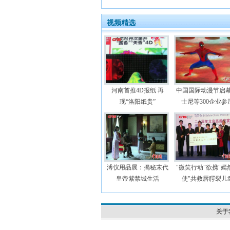
视频精选
河南首推4D报纸 再
中国国际动漫节启幕
现“洛阳纸贵”
士尼等300企业参
溥仪用品展：揭秘末代
"微笑行动"欲携"嫣
皇帝紫禁城生活
使"共救唇腭裂儿
关于