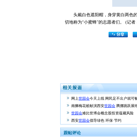
头戴白色遮阳帽，身穿黄白两色的T
切地称为“小蜜蜂”的志愿者们。 (记者 
网上
世园会
今天上线 网民足不出户就可
南狮梅花桩献演西安
世园会
腾挪跳跃展
世园会
难比世博会概念股投资蕴藏风险
西安
世园会
倡导绿色·环保·节约
跟帖评论