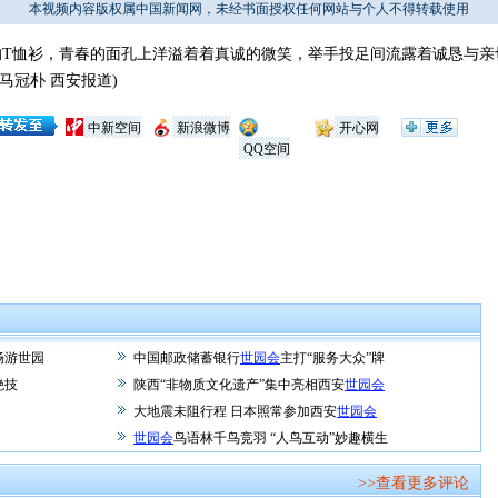
本视频内容版权属中国新闻网，未经书面授权任何网站与个人不得转载使用
恤衫，青春的面孔上洋溢着着真诚的微笑，举手投足间流露着诚恳与亲
马冠朴 西安报道)
中新空间
新浪微博
开心网
QQ空间
畅游世园
中国邮政储蓄银行
世园会
主打“服务大众”牌
绝技
陕西“非物质文化遗产”集中亮相西安
世园会
大地震未阻行程 日本照常参加西安
世园会
世园会
鸟语林千鸟竞羽 “人鸟互动”妙趣横生
>>查看更多评论