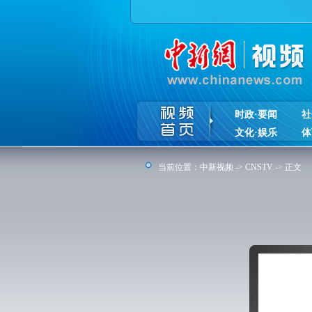
时政·要闻
社
文化·娱乐
体
当前位置：
中新视频
->
CNSTV
-> 正文