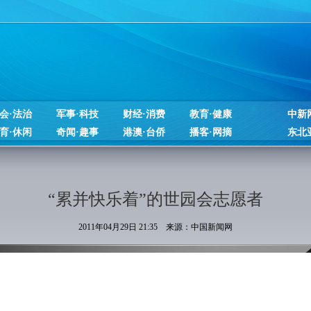
会·法治
军事·科技
财经·消费
教育·健康
中新
育·休闲
奇闻·趣事
港澳·台侨
播客·网摘
东北
“累并快乐着”的世园会志愿者
2011年04月29日 21:35 来源：中国新闻网