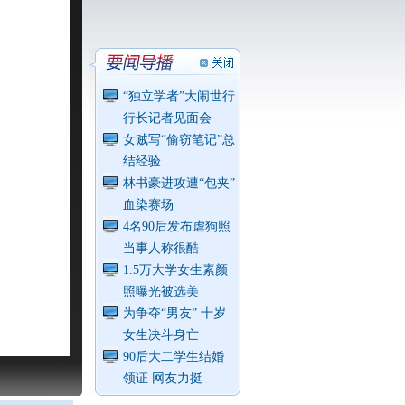
“独立学者”大闹世行
行长记者见面会
女贼写“偷窃笔记”总
结经验
林书豪进攻遭“包夹”
血染赛场
4名90后发布虐狗照
当事人称很酷
1.5万大学女生素颜
照曝光被选美
为争夺“男友” 十岁
女生决斗身亡
90后大二学生结婚
领证 网友力挺