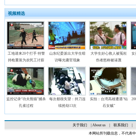
视频精选
工地请来20个打手 特警
山东纪委派出大学生暗
大学生好心救人被冤枉
女
持枪重装为农民工讨薪
访曝光庸官现象
伤者怒称被诬蔑
监控记录“功夫熊猫”捕杀
每次都很失望：持刀连
实拍：台湾高雄遭遇“钻
2
孔雀过程
续抢劫13次
石女贼”
关于我们
|
About us
|
联系我们
|
本网站所刊载信息，不代表中