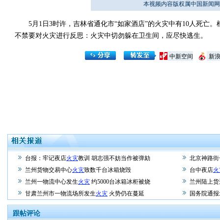
本视频内容版权属中国新闻网
5月1日3时许，吉林省通化市“如家酒店”的火灾中有10人死亡
不禁要对火灾进行反思：火灾中切勿躲在卫生间，应尽快逃生。
中新空间
新
台报：牢记夜店
火灾
教训 胡志强不妨当作被弹劾
北京神路街
兰州货物交易中心
火灾
致数千台冰箱烧毁
台中夜店
火
兰州一物流中心发生
火灾
约5000台冰箱冰柜被烧
兰州陆上货
甘肃兰州市一物流场所发生
火灾
火势仍在蔓延
国务院通报
跟帖评论