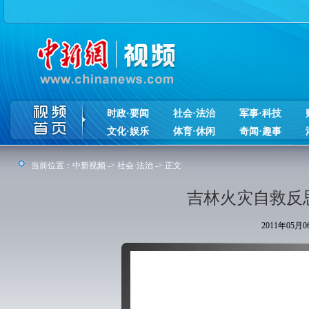
时政·要闻
社会·法治
军事·科技
文化·娱乐
体育·休闲
奇闻·趣事
当前位置：
中新视频
->
社会·法治
-> 正文
吉林火灾自救反
2011年05月