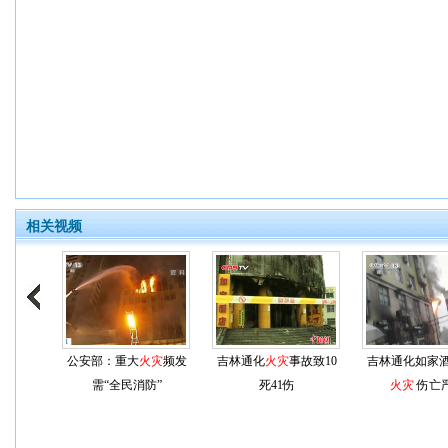
相关视频
公安部：重大
火灾
频发
吉林通化
火灾
事故致10
吉林通化如家
需“全民消防”
死41伤
火灾
伤亡