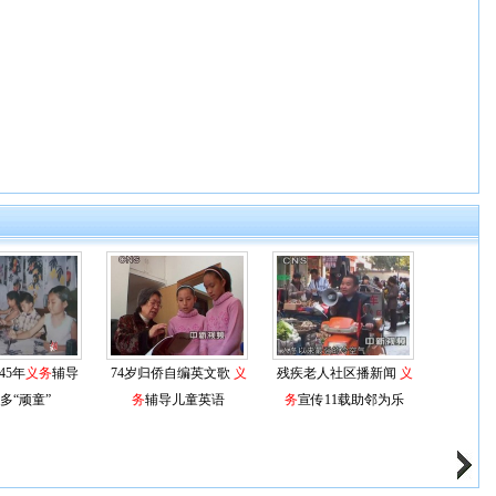
45年
义务
辅导
74岁归侨自编英文歌
义
残疾老人社区播新闻
义
多“顽童”
务
辅导儿童英语
务
宣传11载助邻为乐