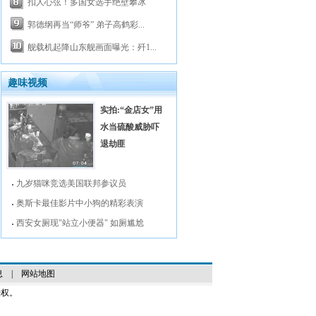
扣人心弦！多国女选手绝壁攀冰
郭德纲再当“师爷” 弟子高鹤彩...
舰载机起降山东舰画面曝光：歼1...
趣味视频
实拍:“金店女”用
水当硫酸威胁吓
退劫匪
九岁猫咪竞选美国联邦参议员
奥斯卡最佳影片中小狗的精彩表演
西安女厕现"站立小便器" 如厕尴尬
息
|
网站地图
授权。