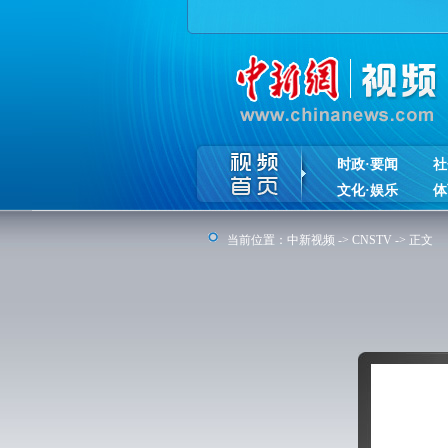
时政·要闻
社
文化·娱乐
体
当前位置：
中新视频
->
CNSTV
-> 正文