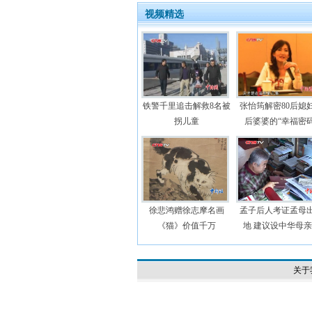
视频精选
铁警千里追击解救8名被
张怡筠解密80后媳妇
拐儿童
后婆婆的“幸福密码
徐悲鸿赠徐志摩名画
孟子后人考证孟母
《猫》价值千万
地 建议设中华母
关于