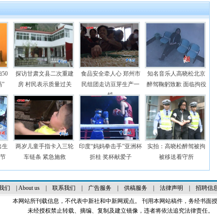
50
探访甘肃文县二次重建
食品安全牵人心 郑州市
知名音乐人高晓松北京
”
房 村民表示质量过关
民组团走访豆芽生产一
醉驾鞠躬致歉 面临拘役
线
出生
两岁儿童手指卡入三轮
印度“妈妈拳击手”亚洲杯
实拍：高晓松醉驾被拘
亲节
车链条 紧急施救
折桂 奖杯献爱子
被移送看守所
我们
|
About us
|
联系我们
|
广告服务
|
供稿服务
|
法律声明
|
招聘信
本网站所刊载信息，不代表中新社和中新网观点。 刊用本网站稿件，务经书面
未经授权禁止转载、摘编、复制及建立镜像，违者将依法追究法律责任。