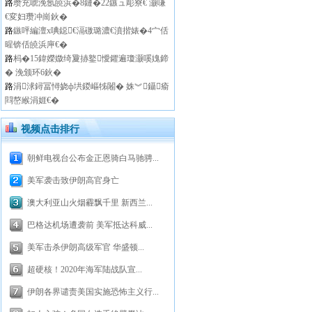
路
瓒充唬浼氬皢浜�8鏈�22鏃ュ彫寮€ 灏嗛
€変妇瓒冲崗鈥�
路
鏃呯編澶х唺鐚€滆礉璐濃€濆揩婊�4宀佸
暒锛佸皢浜庘€�
路
杩�15鍏嬫媺绮夐捇鐜懓鑺遍瓊灏嗘媿鍗
� 浼颁环6鈥�
路
涓浗鐞冨憳娆ф垬鍐嶇牬闂� 姝︾鑷瘉
閰嶅緱涓娾€�
视频点击排行
朝鲜电视台公布金正恩骑白马驰骋...
美军袭击致伊朗高官身亡
澳大利亚山火烟霾飘千里 新西兰...
巴格达机场遭袭前 美军抵达科威...
美军击杀伊朗高级军官 华盛顿...
超硬核！2020年海军陆战队宣...
伊朗各界谴责美国实施恐怖主义行...