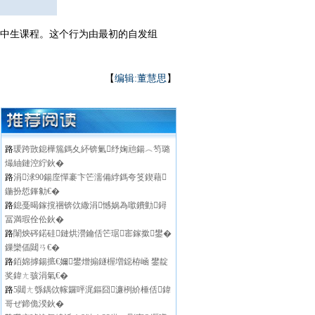
初中生课程。这个行为由最初的自发组
【
编辑:董慧思
】
路
瑗跨敳鎴樺箷鎷夊紑锛氭纾婅兘鍚︿笉璐
熶紬鏈涳紵鈥�
路
涓浗90鍚庢憚褰卞笀濡備綍鎷夸笅鍥藉
鍦扮悊鎽勨€�
路
鎴戞暍鎵撹祵锛佽繖涓憾娲為噷鐨勭鐞
冨満瑕佺伀鈥�
路
闈炴硶鍩硅鏈烘瀯鑰佸笀琚寚鎵撳鐢�
鏁欒偛閮ㄢ€�
路
銆婂摢鍚掋€嬭鐢熷搧鐩楃増鐚栫崡 鐢靛
奖鍏ㄤ骇涓氣€�
路
5閮ㄤ綔鍝佽幏鑼呯浘鏂囧濂栵紒棰佸鍏
哥ぜ鍗佹湀鈥�