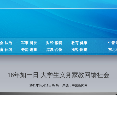
会·法治
军事·科技
财经·消费
教育·健康
中新
育·休闲
奇闻·趣事
港澳·台侨
播客·网摘
东北
16年如一日 大学生义务家教回馈社会
2011年05月11日 09:02 来源：中国新闻网