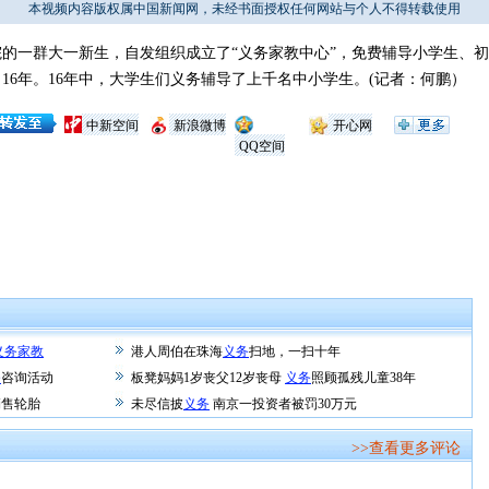
本视频内容版权属中国新闻网，未经书面授权任何网站与个人不得转载使用
的一群大一新生，自发组织成立了“义务家教中心”，免费辅导小学生、
16年。16年中，大学生们义务辅导了上千名中小学生。(记者：何鹏）
中新空间
新浪微博
开心网
QQ空间
义务家教
港人周伯在珠海
义务
扫地，一扫十年
务
咨询活动
板凳妈妈1岁丧父12岁丧母
义务
照顾孤残儿童38年
销售轮胎
未尽信披
义务
南京一投资者被罚30万元
>>查看更多评论