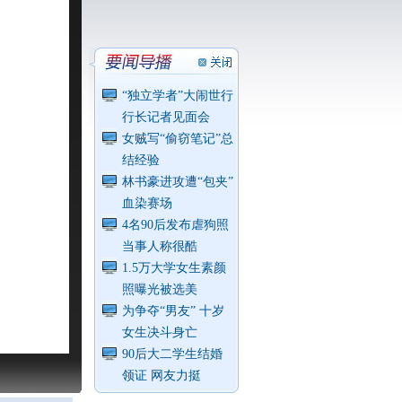
“独立学者”大闹世行
行长记者见面会
女贼写“偷窃笔记”总
结经验
林书豪进攻遭“包夹”
血染赛场
4名90后发布虐狗照
当事人称很酷
1.5万大学女生素颜
照曝光被选美
为争夺“男友” 十岁
女生决斗身亡
90后大二学生结婚
领证 网友力挺