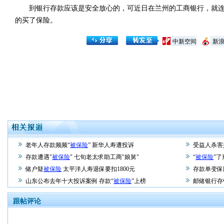
到银行存款应该是安全放心的，可近日在兰州的工商银行，就连
的买了保险。
中新空间
新
老年人存款频频“
被保险
” 新华人寿遭投诉
受益人杀害
存款遭遇"
被保险
" 七旬老太求助工商"娘舅"
“
被保险
”了
储户疑
被保险
太平洋人寿退保要扣1800元
存款单变保
山东公布去年十大投诉案例 存款“
被保险
”上榜
邮储银行存
跟帖评论