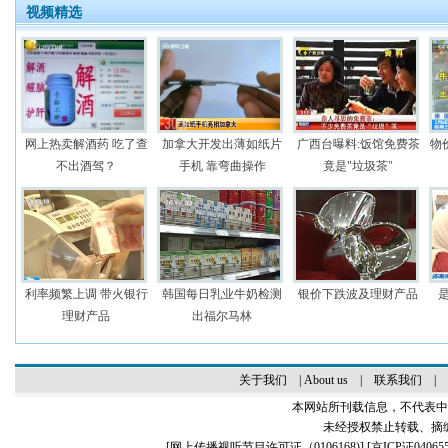
视频精选
网上热卖解酒药 吃了查
加拿大开发出薄如纸片
广西台曝料:饭馆免费茶
物
不出酒驾？
手机 靠弯曲操作
竟是"垃圾茶"
利率频繁上调 带火银行
韩国每日乳业牛奶检测
银价下跌波及理财产品
理财产品
出福尔马林
关于我们
|
About us
|
联系我们
|
本网站所刊载信息，不代表中
未经授权禁止转载、摘
[
网上传播视听节目许可证（0106168)
] [
京ICP证04065