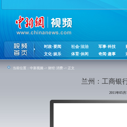
时政·要闻
社会·法治
军事·科技
文化·娱乐
体育·休闲
奇闻·趣事
当前位置：
中新视频
->
财经·消费
-> 正文
兰州：工商银行
2011年05