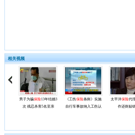
相关视频
男子为骗
保险
13年结婚3
《工伤
保险
条例》实施
太平洋
保险
代
次 残忍杀害5名至亲
自行车事故纳入工伤认
作还倒贴
定