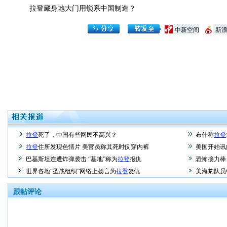
拉登藏身地大门用锁系中国制造？
中新空间
新
拉登
死了，中国有些网民不高兴？
布什称
拉登
拉登
住所发现色情片 美官员称其死时仅穿内裤
美国开始讯
巴基斯坦连遭炸弹袭击 “基地”称为
拉登
报仇
恐怖接力棒
世界各地“圣战组织”网络上扬言为
拉登
复仇
美海豹队员
跟帖评论