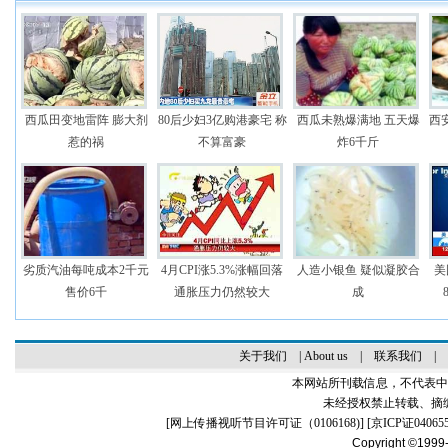
西瓜田变地雷阵 膨大剂
80后少妇3亿购港豪宅 称
西瓜未熟爆满地 五天爆
西
惹的祸
不算富豪
炸6千斤
劣质汽油每吨成本2千元
4月CPI涨5.3%涨幅回落
人造小银鱼 疑似凝胶合
美
售价6千
通胀压力仍然较大
成
关于我们
|
About us
|
联系我们
|
本网站所刊载信息，不代表中
未经授权禁止转载、摘
[
网上传播视听节目许可证（0106168)
] [
京ICP证04065
Copyright ©1999