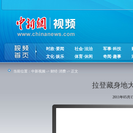
时政·要闻
社会·法治
军事·科技
文化·娱乐
体育·休闲
奇闻·趣事
当前位置：
中新视频
->
财经·消费
-> 正文
拉登藏身地
2011年05月