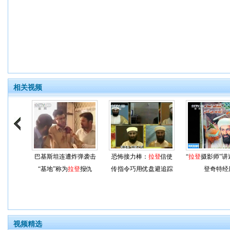
相关视频
巴基斯坦连遭炸弹袭击
恐怖接力棒：
拉登
信使
“
拉登
摄影师”讲
“基地”称为
拉登
报仇
传指令巧用优盘避追踪
登奇特经
视频精选