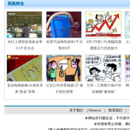
视频精选
央行上调存款准备金率
劣质汽油每吨成本2千元
4月CPI涨5.3%涨幅回落
人
0.5个百分点
售价6千
通胀压力仍然较大
妄信电视购物 白菜价买
公交公司存零钱逾5万 银
兰州：工商银行储户存
网
来“真金”首饰
行抓狂报警
款频频“被保险”
关于我们
|
About us
|
联系我们
|
本网站所刊载信息，不代表中
未经授权禁止转载、摘
[
网上传播视听节目许可证（0106168)
] [
京ICP证04065