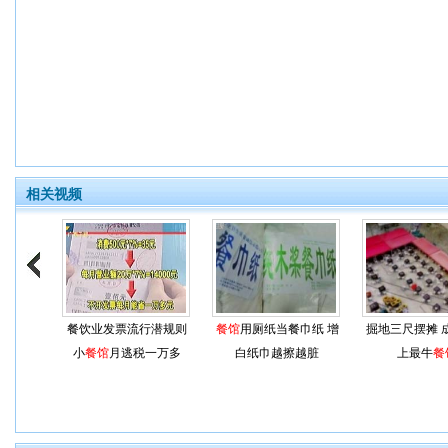
相关视频
餐饮业发票流行潜规则
餐馆
用厕纸当餐巾纸 增
掘地三尺摆摊 
小
餐馆
月逃税一万多
白纸巾越擦越脏
上最牛
餐