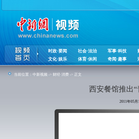
时政·要闻
社会·法治
军事·科技
文化·娱乐
体育·休闲
奇闻·趣事
当前位置：
中新视频
->
财经·消费
-> 正文
西安餐馆推出“
2011年05