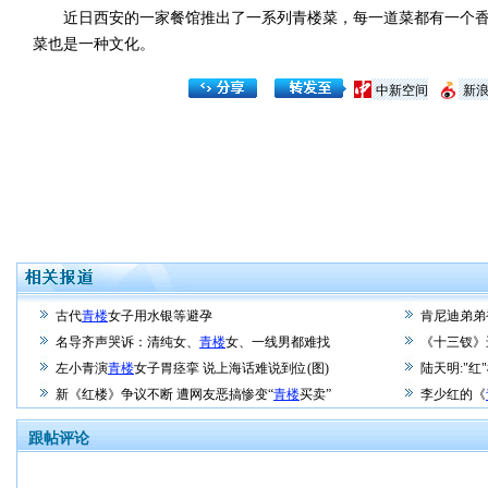
近日西安的一家餐馆推出了一系列青楼菜，每一道菜都有一个香
菜也是一种文化。
中新空间
新
古代
青楼
女子用水银等避孕
肯尼迪弟弟
名导齐声哭诉：清纯女、
青楼
女、一线男都难找
《十三钗》
左小青演
青楼
女子胃痉挛 说上海话难说到位(图)
陆天明:"红
新《红楼》争议不断 遭网友恶搞惨变“
青楼
买卖”
李少红的《
跟帖评论