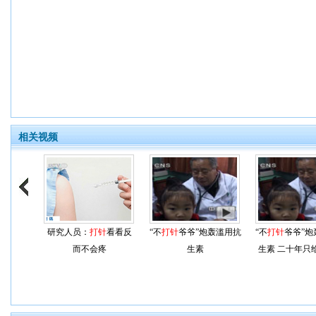
相关视频
研究人员：
打针
看看反
“不
打针
爷爷”炮轰滥用抗
“不
打针
爷爷”炮
而不会疼
生素
生素 二十年只
一针