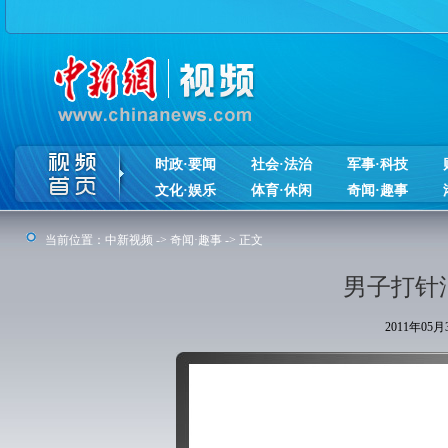
时政·要闻
社会·法治
军事·科技
文化·娱乐
体育·休闲
奇闻·趣事
当前位置：
中新视频
->
奇闻·趣事
-> 正文
男子打针
2011年05