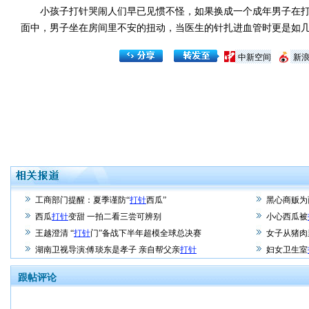
小孩子打针哭闹人们早已见惯不怪，如果换成一个成年男子在打
面中，男子坐在房间里不安的扭动，当医生的针扎进血管时更是如
中新空间
新
工商部门提醒：夏季谨防“
打针
西瓜”
黑心商贩为
西瓜
打针
变甜 一拍二看三尝可辨别
小心西瓜被
王越澄清 “
打针
门”备战下半年超模全球总决赛
女子从猪肉
湖南卫视导演:傅琰东是孝子 亲自帮父亲
打针
妇女卫生室
跟帖评论