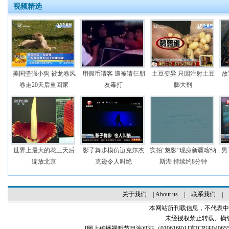
视频精选
美国坚强小狗 被龙卷风
用假币请客 遭被请仨朋
土豆变异 只因注射土豆
故
卷走20天后重回家
友毒打
膨大剂
世界上最大的花三天后
影子舞步模仿迈克尔杰
实拍“魅影”现身新疆喀纳
男
绽放北京
克逊令人叫绝
斯湖 持续约8分钟
关于我们
|
About us
|
联系我们
|
本网站所刊载信息，不代表中
未经授权禁止转载、摘
[
网上传播视听节目许可证（0106168)
] [
京ICP证04065