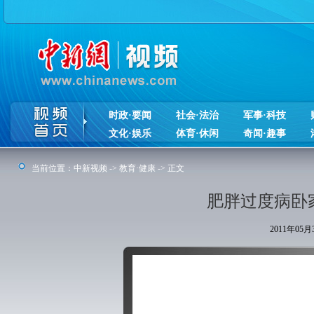
时政·要闻
社会·法治
军事·科技
文化·娱乐
体育·休闲
奇闻·趣事
当前位置：
中新视频
->
教育·健康
-> 正文
肥胖过度病卧
2011年05