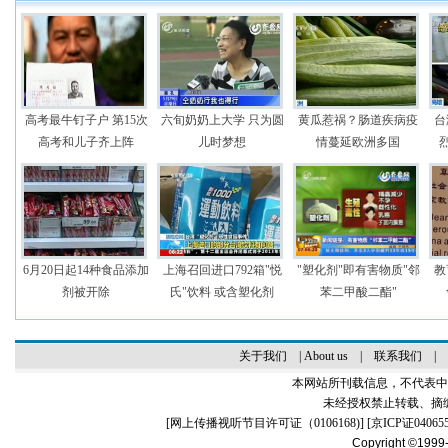
高考最牛钉子户 第15次
六旬奶奶上大学 只为圆
黄瓜惹祸？肠道疾病疫
台
高考和儿子齐上阵
儿时梦想
情蔓延欧洲多国
6月20日起14种食品添加
上海召回进口792箱"悦
"塑化剂"即有害物质"邻
教
剂被开除
氏"饮料 或含塑化剂
苯二甲酸二酯"
关于我们
|
About us
|
联系我们
|
本网站所刊载信息，不代表中
未经授权禁止转载、摘
[
网上传播视听节目许可证（0106168)
] [
京ICP证04065
Copyright ©1999