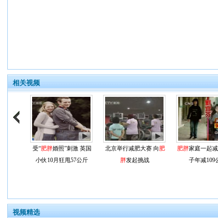
相关视频
受“
肥胖
婚照”刺激 英国
北京举行减肥大赛 向
肥
肥胖
家庭一起减
小伙10月狂甩57公斤
胖
发起挑战
子年减109
视频精选