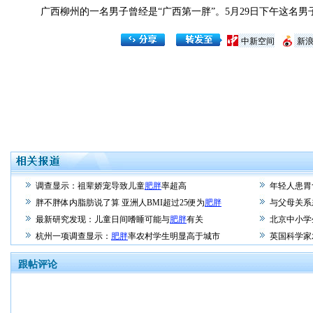
广西柳州的一名男子曾经是“广西第一胖”。5月29日下午这名男
中新空间
新
调查显示：祖辈娇宠导致儿童
肥胖
率超高
年轻人患胃
胖不胖体内脂肪说了算 亚洲人BMI超过25便为
肥胖
与父母关系
最新研究发现：儿童日间嗜睡可能与
肥胖
有关
北京中小学
杭州一项调查显示：
肥胖
率农村学生明显高于城市
英国科学家
跟帖评论